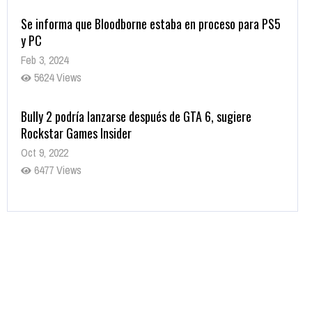
Se informa que Bloodborne estaba en proceso para PS5
y PC
Feb 3, 2024
5624 Views
Bully 2 podría lanzarse después de GTA 6, sugiere
Rockstar Games Insider
Oct 9, 2022
6477 Views
Rumor: Se filtran los primeros detalles de Resident Evil
9
Jul 30, 2022
7410 Views