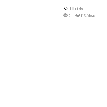
Like this
0
1128 Views