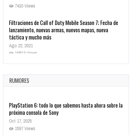
7410 Views
Filtraciones de Call of Duty Mobile Season 7; Fecha de
lanzamiento, nuevas armas, nuevos mapas, nueva
táctica y mucho más
Ago 22, 2021
10813 Views
La configuración de Call of Duty 2021 aparentemente
ya fue confirmada
Ago 8, 2021
RUMORES
9995 Views
PlayStation 6: todo lo que sabemos hasta ahora sobre la
próxima consola de Sony
Oct 17, 2025
1597 Views