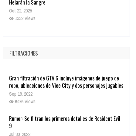
Helarán la Sangre
Oct 22, 2025
1332 Views
Revive el terror: El conjuro 4: Últimos ritos ya está
disponible en tiendas digitales
Oct 20, 2025
FILTRACIONES
1373 Views
Gran filtración de GTA 6 incluye imágenes de juego de
robo, ubicaciones de Vice City y dos personajes jugables
Sep 19, 2022
6476 Views
Rumor: Se filtran los primeros detalles de Resident Evil
9
Jul 30, 2022