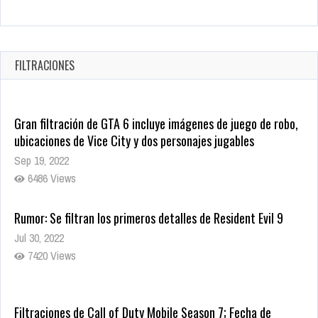
Warner Bros. lleva a las tiendas digitales su racha de
registros con sus últimas 6 películas
Oct 17, 2025
FILTRACIONES
1437 Views
Gran filtración de GTA 6 incluye imágenes de juego de robo,
ubicaciones de Vice City y dos personajes jugables
Sep 19, 2022
6486 Views
Rumor: Se filtran los primeros detalles de Resident Evil 9
Jul 30, 2022
7420 Views
Filtraciones de Call of Duty Mobile Season 7; Fecha de