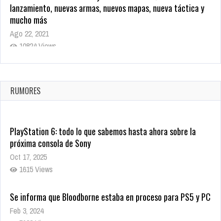
lanzamiento, nuevas armas, nuevos mapas, nueva táctica y
mucho más
Ago 22, 2021
10824 Views
La configuración de Call of Duty 2021 aparentemente ya fue
confirmada
Ago 8, 2021
RUMORES
10008 Views
PlayStation 6: todo lo que sabemos hasta ahora sobre la
próxima consola de Sony
Oct 17, 2025
1615 Views
Se informa que Bloodborne estaba en proceso para PS5 y PC
Feb 3, 2024