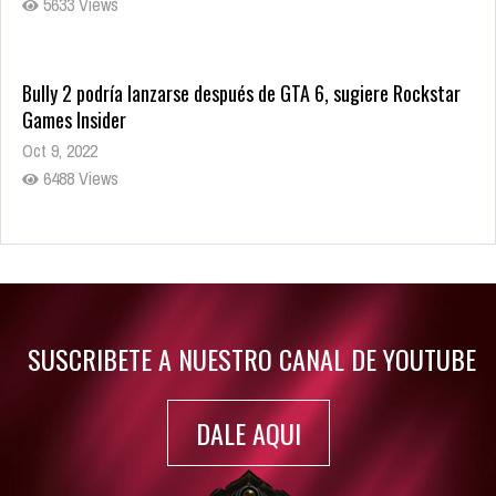
5633 Views
Bully 2 podría lanzarse después de GTA 6, sugiere Rockstar
Games Insider
Oct 9, 2022
6488 Views
Rumor: Se filtran los primeros detalles de Resident Evil 9
Jul 30, 2022
7420 Views
SUSCRIBETE A NUESTRO CANAL DE YOUTUBE
DALE AQUI