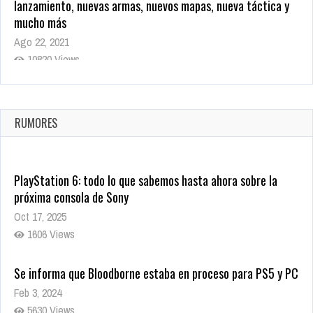
lanzamiento, nuevas armas, nuevos mapas, nueva táctica y
mucho más
Ago 22, 2021
10820 Views
La configuración de Call of Duty 2021 aparentemente ya fue
confirmada
Ago 8, 2021
RUMORES
10005 Views
PlayStation 6: todo lo que sabemos hasta ahora sobre la
próxima consola de Sony
Oct 17, 2025
1606 Views
Se informa que Bloodborne estaba en proceso para PS5 y PC
Feb 3, 2024
5630 Views