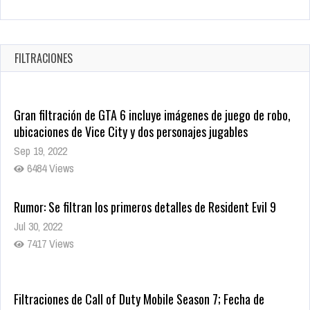
Warner Bros. lleva a las tiendas digitales su racha de
registros con sus últimas 6 películas
Oct 17, 2025
1435 Views
FILTRACIONES
Gran filtración de GTA 6 incluye imágenes de juego de robo,
ubicaciones de Vice City y dos personajes jugables
Sep 19, 2022
6484 Views
Rumor: Se filtran los primeros detalles de Resident Evil 9
Jul 30, 2022
7417 Views
Filtraciones de Call of Duty Mobile Season 7; Fecha de