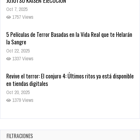
JUJUTSU KAISEN: EJECUCIÓN
Oct 7, 2025
1757 Views
5 Películas de Terror Basadas en la Vida Real que te Helarán
la Sangre
Oct 22, 2025
1337 Views
Revive el terror: El conjuro 4: Últimos ritos ya está disponible
en tiendas digitales
Oct 20, 2025
1379 Views
Warner Bros. lleva a las tiendas digitales su racha de
registros con sus últimas 6 películas
Oct 17, 2025
FILTRACIONES