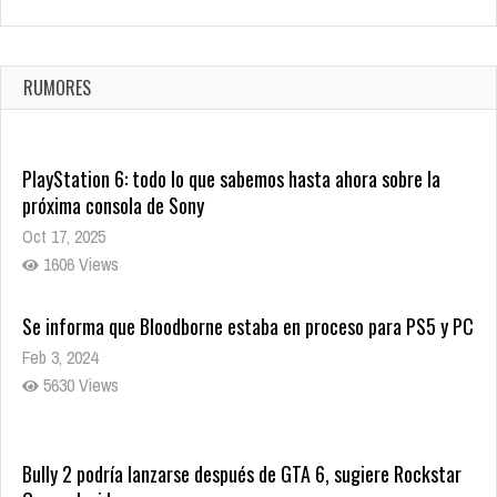
La configuración de Call of Duty 2021 aparentemente ya fue
confirmada
Ago 8, 2021
RUMORES
10005 Views
PlayStation 6: todo lo que sabemos hasta ahora sobre la
próxima consola de Sony
Oct 17, 2025
1606 Views
Se informa que Bloodborne estaba en proceso para PS5 y PC
Feb 3, 2024
5630 Views
Bully 2 podría lanzarse después de GTA 6, sugiere Rockstar