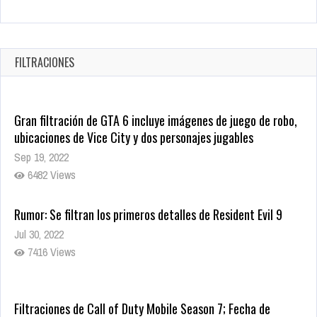
Warner Bros. lleva a las tiendas digitales su racha de
registros con sus últimas 6 películas
Oct 17, 2025
FILTRACIONES
1435 Views
Gran filtración de GTA 6 incluye imágenes de juego de robo,
ubicaciones de Vice City y dos personajes jugables
Sep 19, 2022
6482 Views
Rumor: Se filtran los primeros detalles de Resident Evil 9
Jul 30, 2022
7416 Views
Filtraciones de Call of Duty Mobile Season 7; Fecha de