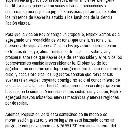
supervivencia guiada por la narrativa en un ambiente alienígena
hostil. La trama principal con varias misiones secundarias y
numerosos personajes no jugables ansiosos por arrojar luz sobre
los misterios de Kepler ha atraído a los fanáticos de la ciencia
ficción clásica.
Para que la vida en Kepler tenga un propósito, Enplex Games está
agregando una “condición de victoria” que une la historia y la
mecánica de supervivencia. Cuando los jugadores inicien sesión
este mes de mayo, ahora tendrán siete días para sobrevivir y
prosperar antes de que Kepler deje de ser habitable y el ADN de los
sobrevivientes cambie irreversiblemente. El objetivo de los
jugadores es construir un refugio seguro antes de que ocurra este
ciclo, y cada siete días, los jugadores tendrán que reiniciar sus
aventuras en Kepler, trayendo consigo no solo el conocimiento de
sus vidas pasadas, sino también otras recompensas de progresión
basadas en la cuenta . A medida que los ciclos van y vienen, Enplex
agregará nuevos misterios, nuevas mecánicas y nuevas regiones
por descubrir.
Además, Population Zero está cambiando de un modelo de
monetización gratuito, y en su lugar se está lanzando como un
juego de compra al precio de $ 29.99 USD con un descuento del