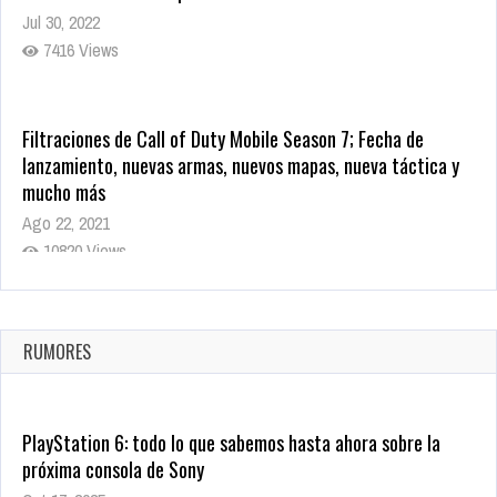
Jul 30, 2022
7416 Views
Filtraciones de Call of Duty Mobile Season 7; Fecha de
lanzamiento, nuevas armas, nuevos mapas, nueva táctica y
mucho más
Ago 22, 2021
10820 Views
La configuración de Call of Duty 2021 aparentemente ya fue
confirmada
Ago 8, 2021
RUMORES
10005 Views
PlayStation 6: todo lo que sabemos hasta ahora sobre la
próxima consola de Sony