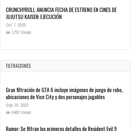
CRUNCHYROLL ANUNCIA FECHA DE ESTRENO EN CINES DE
JUJUTSU KAISEN: EJECUCIÓN
Oct 7, 2025
1757 Views
5 Películas de Terror Basadas en la Vida Real que te Helarán
la Sangre
Oct 22, 2025
FILTRACIONES
1337 Views
Gran filtración de GTA 6 incluye imágenes de juego de robo,
ubicaciones de Vice City y dos personajes jugables
Sep 19, 2022
6483 Views
Rumor: Se filtran los primeros detalles de Resident Evil 9