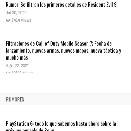
Rumor: Se filtran los primeros detalles de Resident Evil 9
Jul 30, 2022
7414 Views
Filtraciones de Call of Duty Mobile Season 7; Fecha de
lanzamiento, nuevas armas, nuevos mapas, nueva táctica y
mucho más
Ago 22, 2021
10816 Views
La configuración de Call of Duty 2021 aparentemente ya fue
confirmada
Ago 8, 2021
RUMORES
10001 Views
PlayStation 6: todo lo que sabemos hasta ahora sobre la
próxima consola de Sony