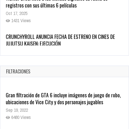
CRUNCHYROLL ANUNCIA FECHA DE ESTRENO EN CINES DE
JUJUTSU KAISEN: EJECUCIÓN
Oct 7, 2025
1755 Views
5 Películas de Terror Basadas en la Vida Real que te Helarán
la Sangre
Oct 22, 2025
FILTRACIONES
1335 Views
Gran filtración de GTA 6 incluye imágenes de juego de robo,
ubicaciones de Vice City y dos personajes jugables
Sep 19, 2022
6480 Views