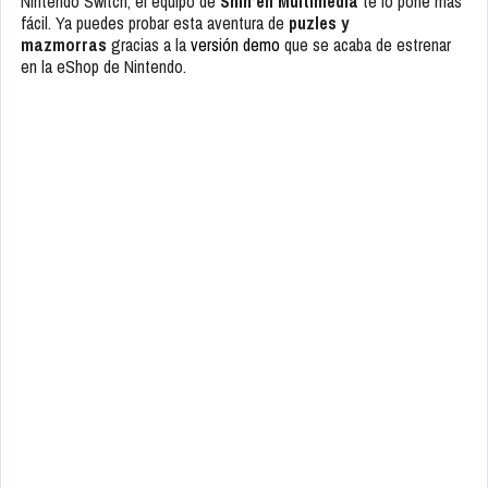
Nintendo Switch, el equipo de
Shin’en Multimedia
te lo pone más
fácil. Ya puedes probar esta aventura de
puzles y
mazmorras
gracias a la
versión demo
que se acaba de estrenar
en la eShop de Nintendo.