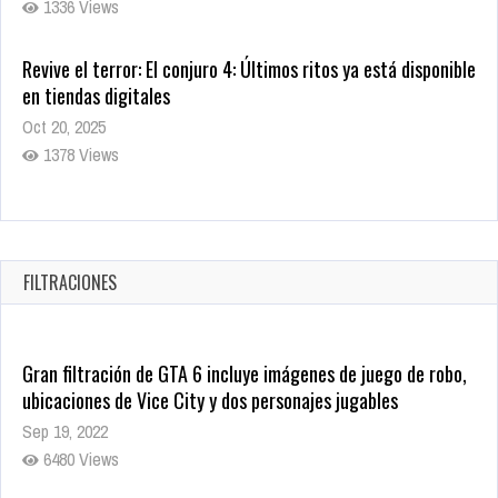
1336 Views
Revive el terror: El conjuro 4: Últimos ritos ya está disponible
en tiendas digitales
Oct 20, 2025
1378 Views
Warner Bros. lleva a las tiendas digitales su racha de
registros con sus últimas 6 películas
Oct 17, 2025
FILTRACIONES
1434 Views
Gran filtración de GTA 6 incluye imágenes de juego de robo,
ubicaciones de Vice City y dos personajes jugables
Sep 19, 2022
6480 Views