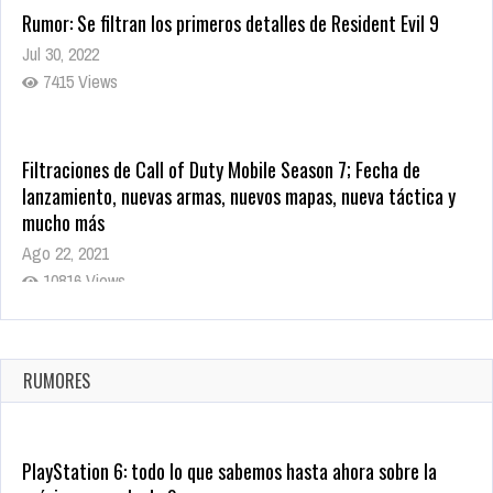
Rumor: Se filtran los primeros detalles de Resident Evil 9
Jul 30, 2022
7415 Views
Filtraciones de Call of Duty Mobile Season 7; Fecha de
lanzamiento, nuevas armas, nuevos mapas, nueva táctica y
mucho más
Ago 22, 2021
10816 Views
La configuración de Call of Duty 2021 aparentemente ya fue
confirmada
Ago 8, 2021
RUMORES
10002 Views
PlayStation 6: todo lo que sabemos hasta ahora sobre la