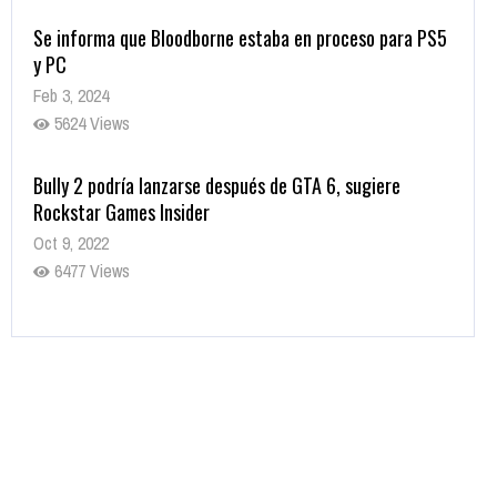
Se informa que Bloodborne estaba en proceso para PS5
y PC
Feb 3, 2024
5624 Views
Bully 2 podría lanzarse después de GTA 6, sugiere
Rockstar Games Insider
Oct 9, 2022
6477 Views
Rumor: Se filtran los primeros detalles de Resident Evil
9
Jul 30, 2022
7410 Views