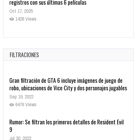
DE JUJUTSU KAISEN: EJECUCIÓN
Oct 7, 2025
1752 Views
5 Películas de Terror Basadas en la Vida Real que te
Helarán la Sangre
Oct 22, 2025
FILTRACIONES
1332 Views
Gran filtración de GTA 6 incluye imágenes de juego de
robo, ubicaciones de Vice City y dos personajes jugables
Sep 19, 2022
6476 Views
Rumor: Se filtran los primeros detalles de Resident Evil
9
Jul 30, 2022