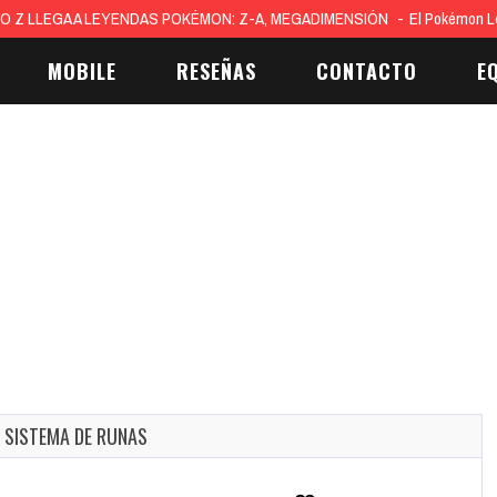
26 y la cocina del mañana: diseño, calma y tecnología
La cocina es centro soc
MOBILE
RESEÑAS
CONTACTO
E
 SISTEMA DE RUNAS