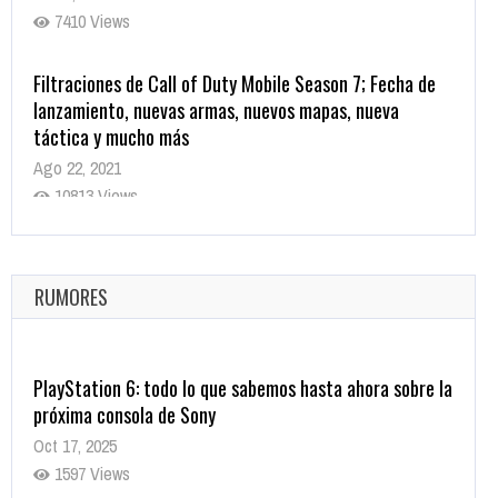
7410 Views
Filtraciones de Call of Duty Mobile Season 7; Fecha de
lanzamiento, nuevas armas, nuevos mapas, nueva
táctica y mucho más
Ago 22, 2021
10813 Views
La configuración de Call of Duty 2021 aparentemente
ya fue confirmada
Ago 8, 2021
RUMORES
9995 Views
PlayStation 6: todo lo que sabemos hasta ahora sobre la
próxima consola de Sony
Oct 17, 2025
1597 Views