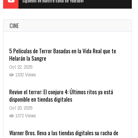
Siguenos en nuestro canal de Youtube!
CINE
Revive el terror: El conjuro 4: Últimos ritos ya está
disponible en tiendas digitales
Oct 20, 2025
1372 Views
Warner Bros. lleva a las tiendas digitales su racha de
registros con sus últimas 6 películas
Oct 17, 2025
1428 Views
CRUNCHYROLL ANUNCIA FECHA DE ESTRENO EN CINES