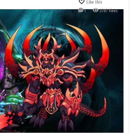
Like this
1
3787 Views