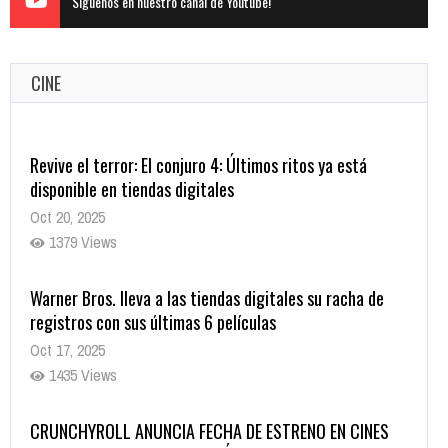
Siguenos en nuestro canal de Youtube!
CINE
Warner Bros. lleva a las tiendas digitales su racha de
registros con sus últimas 6 películas
Oct 17, 2025
1435 Views
CRUNCHYROLL ANUNCIA FECHA DE ESTRENO EN CINES
DE JUJUTSU KAISEN: EJECUCIÓN
Oct 7, 2025
1757 Views
5 Películas de Terror Basadas en la Vida Real que te