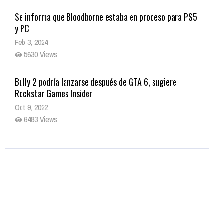
Se informa que Bloodborne estaba en proceso para PS5
y PC
Feb 3, 2024
5630 Views
Bully 2 podría lanzarse después de GTA 6, sugiere
Rockstar Games Insider
Oct 9, 2022
6483 Views
Rumor: Se filtran los primeros detalles de Resident Evil
9
Jul 30, 2022
7416 Views