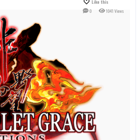
Like this
0
1041 Views