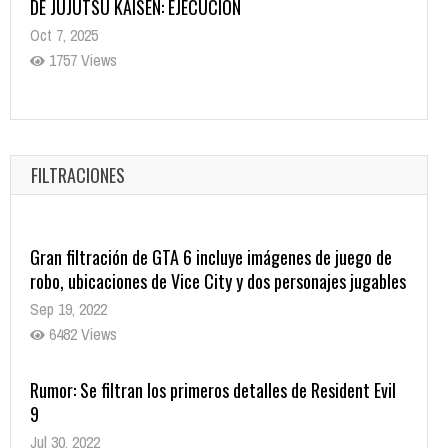
Helarán la Sangre
Oct 22, 2025
1337 Views
Revive el terror: El conjuro 4: Últimos ritos ya está
disponible en tiendas digitales
Oct 20, 2025
FILTRACIONES
1379 Views
Gran filtración de GTA 6 incluye imágenes de juego de
robo, ubicaciones de Vice City y dos personajes jugables
Sep 19, 2022
6482 Views
Rumor: Se filtran los primeros detalles de Resident Evil
9
Jul 30, 2022