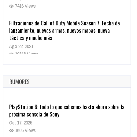
7416 Views
Filtraciones de Call of Duty Mobile Season 7; Fecha de
lanzamiento, nuevas armas, nuevos mapas, nueva
táctica y mucho más
Ago 22, 2021
10818 Views
La configuración de Call of Duty 2021 aparentemente
ya fue confirmada
Ago 8, 2021
RUMORES
10003 Views
PlayStation 6: todo lo que sabemos hasta ahora sobre la
próxima consola de Sony
Oct 17, 2025
1605 Views