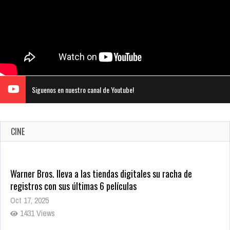
Siguenos en nuestro canal de Youtube!
Warner Bros. lleva a las tiendas digitales su racha de
CINE
registros con sus últimas 6 películas
Oct 17, 2025
1431 Views
CRUNCHYROLL ANUNCIA FECHA DE ESTRENO EN CINES DE
JUJUTSU KAISEN: EJECUCIÓN
Oct 7, 2025