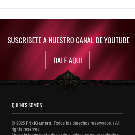
Rumor: Se filtran los primeros detalles de Resident Evil 9
Jul 30, 2022
7415 Views
SUSCRIBETE A NUESTRO CANAL DE YOUTUBE
DALE AQUI
QUIENES SOMOS
© 2025
FrikiGamers
. Todos los derechos reservados. / All
rights reserved.
Medio independiente dedicado a videojuegos, tecnología y