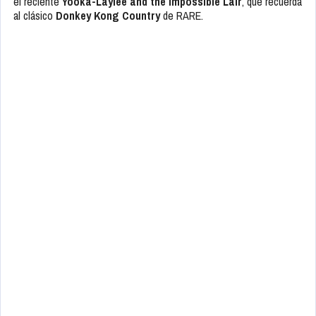
el reciente
Yooka-Laylee and the Impossible Lair
, que recuerda
al clásico
Donkey Kong Country
de RARE.