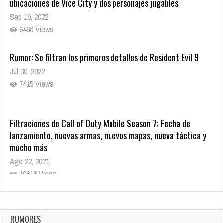
ubicaciones de Vice City y dos personajes jugables
Sep 19, 2022
6480 Views
Rumor: Se filtran los primeros detalles de Resident Evil 9
Jul 30, 2022
7415 Views
Filtraciones de Call of Duty Mobile Season 7; Fecha de
lanzamiento, nuevas armas, nuevos mapas, nueva táctica y
mucho más
Ago 22, 2021
10816 Views
La configuración de Call of Duty 2021 aparentemente ya fue
confirmada
Ago 8, 2021
RUMORES