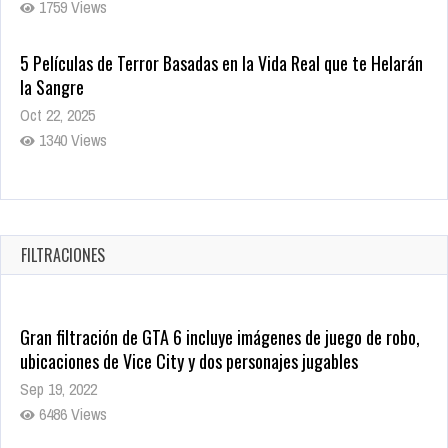
1759 Views
5 Películas de Terror Basadas en la Vida Real que te Helarán
la Sangre
Oct 22, 2025
1340 Views
Revive el terror: El conjuro 4: Últimos ritos ya está disponible
en tiendas digitales
Oct 20, 2025
FILTRACIONES
1382 Views
Gran filtración de GTA 6 incluye imágenes de juego de robo,
ubicaciones de Vice City y dos personajes jugables
Sep 19, 2022
6486 Views