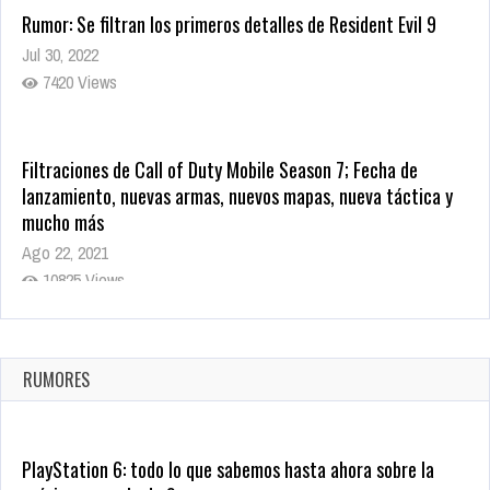
Rumor: Se filtran los primeros detalles de Resident Evil 9
Jul 30, 2022
7420 Views
Filtraciones de Call of Duty Mobile Season 7; Fecha de
lanzamiento, nuevas armas, nuevos mapas, nueva táctica y
mucho más
Ago 22, 2021
10825 Views
La configuración de Call of Duty 2021 aparentemente ya fue
confirmada
Ago 8, 2021
RUMORES
10008 Views
PlayStation 6: todo lo que sabemos hasta ahora sobre la