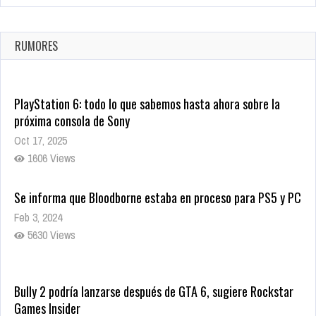
La configuración de Call of Duty 2021 aparentemente ya fue
confirmada
Ago 8, 2021
RUMORES
10004 Views
PlayStation 6: todo lo que sabemos hasta ahora sobre la
próxima consola de Sony
Oct 17, 2025
1606 Views
Se informa que Bloodborne estaba en proceso para PS5 y PC
Feb 3, 2024
5630 Views
Bully 2 podría lanzarse después de GTA 6, sugiere Rockstar
Games Insider