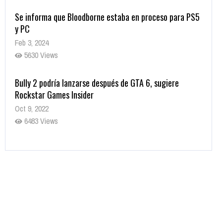
Se informa que Bloodborne estaba en proceso para PS5
y PC
Feb 3, 2024
5630 Views
Bully 2 podría lanzarse después de GTA 6, sugiere
Rockstar Games Insider
Oct 9, 2022
6483 Views
Rumor: Se filtran los primeros detalles de Resident Evil
9
Jul 30, 2022
7416 Views