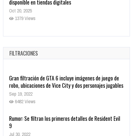
disponible en tiendas digitales
Oct 20, 2025
1379 Views
Warner Bros. lleva a las tiendas digitales su racha de
registros con sus últimas 6 películas
Oct 17, 2025
FILTRACIONES
1435 Views
Gran filtración de GTA 6 incluye imágenes de juego de
robo, ubicaciones de Vice City y dos personajes jugables
Sep 19, 2022
6482 Views
Rumor: Se filtran los primeros detalles de Resident Evil
9
Jul 30, 2022