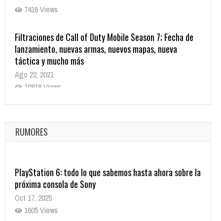
7416 Views
Filtraciones de Call of Duty Mobile Season 7; Fecha de
lanzamiento, nuevas armas, nuevos mapas, nueva
táctica y mucho más
Ago 22, 2021
10818 Views
La configuración de Call of Duty 2021 aparentemente
ya fue confirmada
Ago 8, 2021
RUMORES
10003 Views
PlayStation 6: todo lo que sabemos hasta ahora sobre la
próxima consola de Sony
Oct 17, 2025
1605 Views