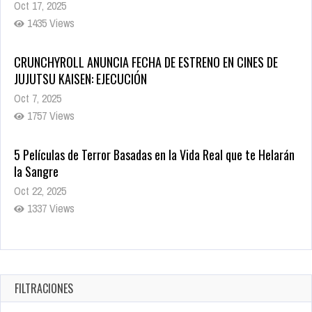
Oct 17, 2025
1435 Views
CRUNCHYROLL ANUNCIA FECHA DE ESTRENO EN CINES DE
JUJUTSU KAISEN: EJECUCIÓN
Oct 7, 2025
1757 Views
5 Películas de Terror Basadas en la Vida Real que te Helarán
la Sangre
Oct 22, 2025
1337 Views
Revive el terror: El conjuro 4: Últimos ritos ya está disponible
en tiendas digitales
Oct 20, 2025
FILTRACIONES
1379 Views