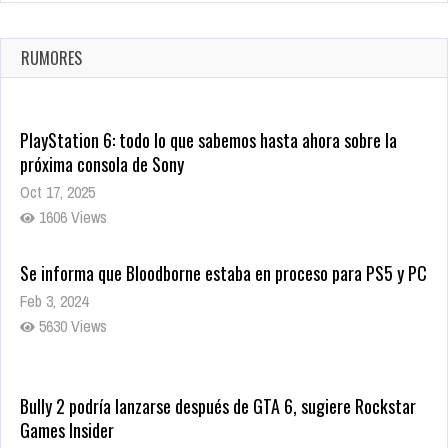
confirmada
Ago 8, 2021
RUMORES
10005 Views
PlayStation 6: todo lo que sabemos hasta ahora sobre la
próxima consola de Sony
Oct 17, 2025
1606 Views
Se informa que Bloodborne estaba en proceso para PS5 y PC
Feb 3, 2024
5630 Views
Bully 2 podría lanzarse después de GTA 6, sugiere Rockstar
Games Insider