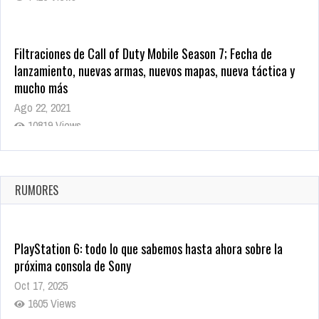
Filtraciones de Call of Duty Mobile Season 7; Fecha de
lanzamiento, nuevas armas, nuevos mapas, nueva táctica y
mucho más
Ago 22, 2021
10819 Views
La configuración de Call of Duty 2021 aparentemente ya fue
confirmada
Ago 8, 2021
RUMORES
10004 Views
PlayStation 6: todo lo que sabemos hasta ahora sobre la
próxima consola de Sony
Oct 17, 2025
1605 Views