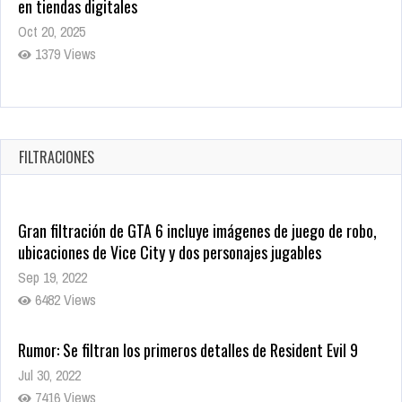
en tiendas digitales
Oct 20, 2025
1379 Views
Warner Bros. lleva a las tiendas digitales su racha de
registros con sus últimas 6 películas
Oct 17, 2025
FILTRACIONES
1435 Views
Gran filtración de GTA 6 incluye imágenes de juego de robo,
ubicaciones de Vice City y dos personajes jugables
Sep 19, 2022
6482 Views
Rumor: Se filtran los primeros detalles de Resident Evil 9
Jul 30, 2022
7416 Views