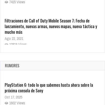
7415 Views
Filtraciones de Call of Duty Mobile Season 7; Fecha de
lanzamiento, nuevas armas, nuevos mapas, nueva táctica y
mucho más
Ago 22, 2021
10816 Views
La configuración de Call of Duty 2021 aparentemente ya fue
confirmada
Ago 8, 2021
RUMORES
10002 Views
PlayStation 6: todo lo que sabemos hasta ahora sobre la
próxima consola de Sony
Oct 17, 2025
1602 Views