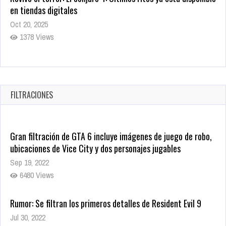
en tiendas digitales
Oct 20, 2025
1378 Views
Warner Bros. lleva a las tiendas digitales su racha de
registros con sus últimas 6 películas
Oct 17, 2025
FILTRACIONES
1434 Views
Gran filtración de GTA 6 incluye imágenes de juego de robo,
ubicaciones de Vice City y dos personajes jugables
Sep 19, 2022
6480 Views
Rumor: Se filtran los primeros detalles de Resident Evil 9
Jul 30, 2022