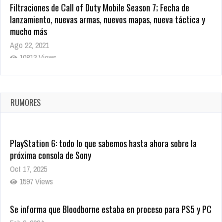
Filtraciones de Call of Duty Mobile Season 7; Fecha de
lanzamiento, nuevas armas, nuevos mapas, nueva táctica y
mucho más
Ago 22, 2021
10813 Views
La configuración de Call of Duty 2021 aparentemente ya fue
confirmada
Ago 8, 2021
RUMORES
9995 Views
PlayStation 6: todo lo que sabemos hasta ahora sobre la
próxima consola de Sony
Oct 17, 2025
1597 Views
Se informa que Bloodborne estaba en proceso para PS5 y PC