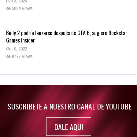
Feb 3, 2024
5624 Views
Bully 2 podría lanzarse después de GTA 6, sugiere Rockstar
Games Insider
Oct 9, 2022
6477 Views
Rumor: Se filtran los primeros detalles de Resident Evil 9
Jul 30, 2022
7410 Views
SUSCRIBETE A NUESTRO CANAL DE YOUTUBE
DALE AQUI