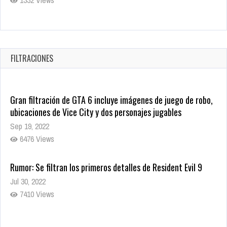
Revive el terror: El conjuro 4: Últimos ritos ya está disponible
en tiendas digitales
Oct 20, 2025
FILTRACIONES
1373 Views
Gran filtración de GTA 6 incluye imágenes de juego de robo,
ubicaciones de Vice City y dos personajes jugables
Sep 19, 2022
6476 Views
Rumor: Se filtran los primeros detalles de Resident Evil 9
Jul 30, 2022
7410 Views