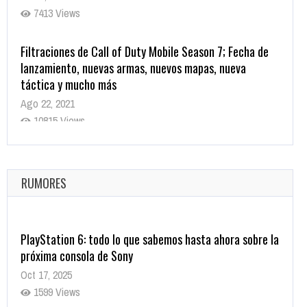
7413 Views
Filtraciones de Call of Duty Mobile Season 7; Fecha de
lanzamiento, nuevas armas, nuevos mapas, nueva
táctica y mucho más
Ago 22, 2021
10815 Views
La configuración de Call of Duty 2021 aparentemente
ya fue confirmada
Ago 8, 2021
RUMORES
10001 Views
PlayStation 6: todo lo que sabemos hasta ahora sobre la
próxima consola de Sony
Oct 17, 2025
1599 Views