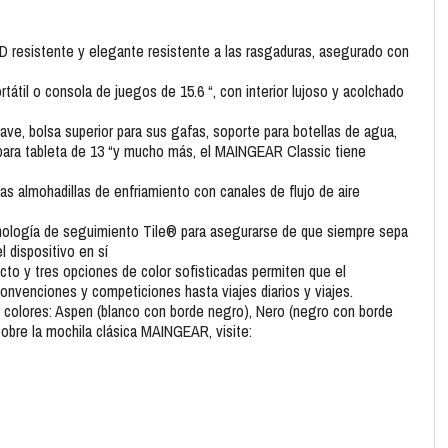
00D resistente y elegante resistente a las rasgaduras, asegurado con
til o consola de juegos de 15.6 “, con interior lujoso y acolchado
ave, bolsa superior para sus gafas, soporte para botellas de agua,
lo para tableta de 13 “y mucho más, el MAINGEAR Classic tiene
s almohadillas de enfriamiento con canales de flujo de aire
nología de seguimiento Tile® para asegurarse de que siempre sepa
 dispositivo en sí
to y tres opciones de color sofisticadas permiten que el
nvenciones y competiciones hasta viajes diarios y viajes.
 colores: Aspen (blanco con borde negro), Nero (negro con borde
sobre la mochila clásica MAINGEAR, visite: