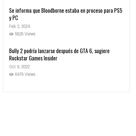
Se informa que Bloodborne estaba en proceso para PS5
y PC
Feb 3, 2024
5626 Views
Bully 2 podría lanzarse después de GTA 6, sugiere
Rockstar Games Insider
Oct 9, 2022
6479 Views
Rumor: Se filtran los primeros detalles de Resident Evil
9
Jul 30, 2022
7413 Views