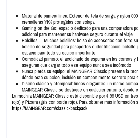
Material de primera línea: Exterior de tela de sarga y nylon 9
cremalleras YKK protegidas con solapa
Gaming on the Go: espacio dedicado para una computadora portá
adicional para mantener su hardware seguro durante el viaje
Bolsillos … Muchos bolsillos: bolsa de accesorios con forro su
bolsillo de seguridad para pasaportes e identificación, bolsil
espacio para todo su equipo importante
Comodidad primero: el acolchado de espuma en las correas y la
aseguran que cargar todo ese equipo nunca sea incómodo
Nunca pierda su equipo: el MAINGEAR Classic presenta la tec
dónde está su bolso, incluido un compartimento secreto para el
Diseño clásico y atemporal: líneas elegantes, un marco compac
MAINGEAR Classic se destaque en cualquier entorno, desde co
La mochila MAINGEAR Classic está disponible por $ 99 USD en tres
rojo) y Pizarra (gris con borde rojo). Para obtener más información 
https://MAINGEAR.com/classic-backpack