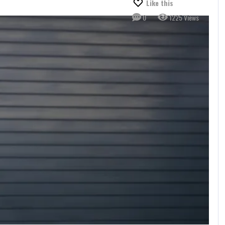
Like this
0
1225 Views