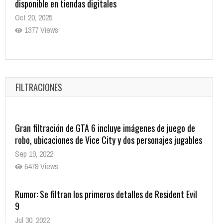
disponible en tiendas digitales
Oct 20, 2025
1377 Views
Warner Bros. lleva a las tiendas digitales su racha de
registros con sus últimas 6 películas
Oct 17, 2025
FILTRACIONES
1431 Views
Gran filtración de GTA 6 incluye imágenes de juego de
robo, ubicaciones de Vice City y dos personajes jugables
Sep 19, 2022
6479 Views
Rumor: Se filtran los primeros detalles de Resident Evil
9
Jul 30, 2022