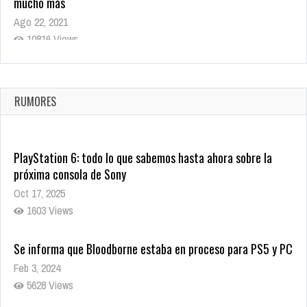
mucho más
Ago 22, 2021
10816 Views
La configuración de Call of Duty 2021 aparentemente ya fue
confirmada
Ago 8, 2021
RUMORES
10002 Views
PlayStation 6: todo lo que sabemos hasta ahora sobre la
próxima consola de Sony
Oct 17, 2025
1603 Views
Se informa que Bloodborne estaba en proceso para PS5 y PC
Feb 3, 2024
5628 Views