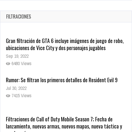
JUJUTSU KAISEN: EJECUCIÓN
Oct 7, 2025
FILTRACIONES
1756 Views
Gran filtración de GTA 6 incluye imágenes de juego de robo,
ubicaciones de Vice City y dos personajes jugables
Sep 19, 2022
6480 Views
Rumor: Se filtran los primeros detalles de Resident Evil 9
Jul 30, 2022
7415 Views
Filtraciones de Call of Duty Mobile Season 7; Fecha de
lanzamiento, nuevas armas, nuevos mapas, nueva táctica y