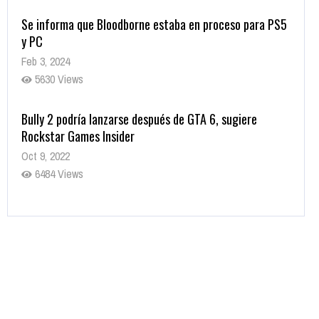
Se informa que Bloodborne estaba en proceso para PS5
y PC
Feb 3, 2024
5630 Views
Bully 2 podría lanzarse después de GTA 6, sugiere
Rockstar Games Insider
Oct 9, 2022
6484 Views
Rumor: Se filtran los primeros detalles de Resident Evil
9
Jul 30, 2022
7416 Views