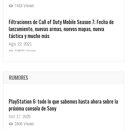
7416 Views
Filtraciones de Call of Duty Mobile Season 7; Fecha de
lanzamiento, nuevas armas, nuevos mapas, nueva
táctica y mucho más
Ago 22, 2021
10820 Views
La configuración de Call of Duty 2021 aparentemente
ya fue confirmada
Ago 8, 2021
RUMORES
10005 Views
PlayStation 6: todo lo que sabemos hasta ahora sobre la
próxima consola de Sony
Oct 17, 2025
1606 Views