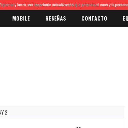
5
Two Point Museum: Zooseum Abre Sus Puertas Hoy
Zooseum Ya Está D
MOBILE
RESEÑAS
CONTACTO
E
NY 2