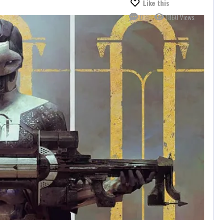
Like this
0
1860 Views