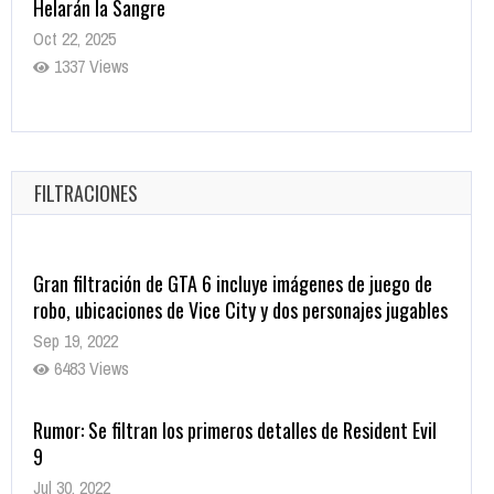
Helarán la Sangre
Oct 22, 2025
1337 Views
Revive el terror: El conjuro 4: Últimos ritos ya está
disponible en tiendas digitales
Oct 20, 2025
FILTRACIONES
1379 Views
Gran filtración de GTA 6 incluye imágenes de juego de
robo, ubicaciones de Vice City y dos personajes jugables
Sep 19, 2022
6483 Views
Rumor: Se filtran los primeros detalles de Resident Evil
9
Jul 30, 2022