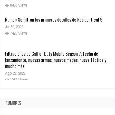
6486 Views
Rumor: Se filtran los primeros detalles de Resident Evil 9
Jul 30, 2022
7420 Views
Filtraciones de Call of Duty Mobile Season 7; Fecha de
lanzamiento, nuevas armas, nuevos mapas, nueva táctica y
mucho más
Ago 22, 2021
10824 Views
La configuración de Call of Duty 2021 aparentemente ya fue
confirmada
Ago 8, 2021
RUMORES
10008 Views