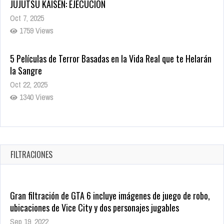
JUJUTSU KAISEN: EJECUCIÓN
Oct 7, 2025
1759 Views
5 Películas de Terror Basadas en la Vida Real que te Helarán
la Sangre
Oct 22, 2025
1340 Views
Revive el terror: El conjuro 4: Últimos ritos ya está disponible
en tiendas digitales
Oct 20, 2025
FILTRACIONES
1382 Views
Gran filtración de GTA 6 incluye imágenes de juego de robo,
ubicaciones de Vice City y dos personajes jugables
Sep 19, 2022