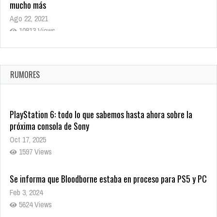
mucho más
Ago 22, 2021
10813 Views
La configuración de Call of Duty 2021 aparentemente ya fue
confirmada
Ago 8, 2021
RUMORES
9995 Views
PlayStation 6: todo lo que sabemos hasta ahora sobre la
próxima consola de Sony
Oct 17, 2025
1597 Views
Se informa que Bloodborne estaba en proceso para PS5 y PC
Feb 3, 2024
5624 Views