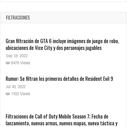
Warner Bros. lleva a las tiendas digitales su racha de
registros con sus últimas 6 películas
Oct 17, 2025
FILTRACIONES
1428 Views
Gran filtración de GTA 6 incluye imágenes de juego de robo,
ubicaciones de Vice City y dos personajes jugables
Sep 19, 2022
6476 Views
Rumor: Se filtran los primeros detalles de Resident Evil 9
Jul 30, 2022
7410 Views
Filtraciones de Call of Duty Mobile Season 7; Fecha de
lanzamiento, nuevas armas, nuevos mapas, nueva táctica y