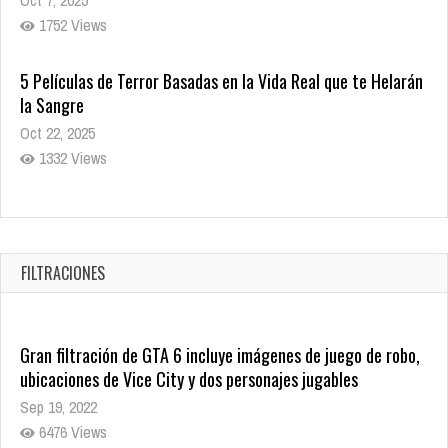
1752 Views
5 Películas de Terror Basadas en la Vida Real que te Helarán
la Sangre
Oct 22, 2025
1332 Views
Revive el terror: El conjuro 4: Últimos ritos ya está disponible
en tiendas digitales
Oct 20, 2025
FILTRACIONES
1373 Views
Gran filtración de GTA 6 incluye imágenes de juego de robo,
ubicaciones de Vice City y dos personajes jugables
Sep 19, 2022
6476 Views