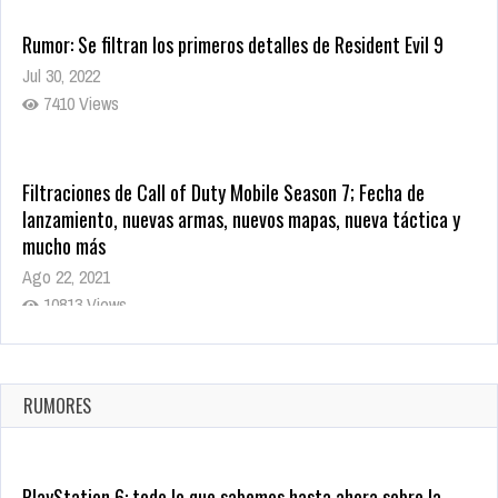
Rumor: Se filtran los primeros detalles de Resident Evil 9
Jul 30, 2022
7410 Views
Filtraciones de Call of Duty Mobile Season 7; Fecha de
lanzamiento, nuevas armas, nuevos mapas, nueva táctica y
mucho más
Ago 22, 2021
10813 Views
La configuración de Call of Duty 2021 aparentemente ya fue
confirmada
Ago 8, 2021
RUMORES
9995 Views
PlayStation 6: todo lo que sabemos hasta ahora sobre la