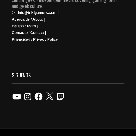
cultura geek. / Independent media covering gaming, tech,
and geek culture.
📧
|
info@frikigamers.com
Acerca de / About |
Equipo / Team |
Contacto / Contact |
Privacidad / Privacy Policy
SÍGUENOS
YouTube
Instagram
Facebook
X
Twitch