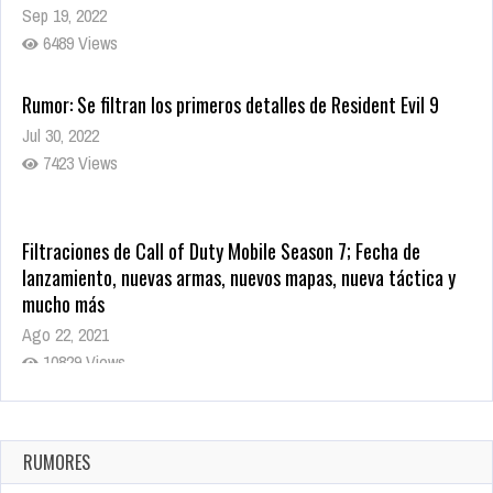
Sep 19, 2022
6489 Views
Rumor: Se filtran los primeros detalles de Resident Evil 9
Jul 30, 2022
7423 Views
Filtraciones de Call of Duty Mobile Season 7; Fecha de
lanzamiento, nuevas armas, nuevos mapas, nueva táctica y
mucho más
Ago 22, 2021
10829 Views
La configuración de Call of Duty 2021 aparentemente ya fue
confirmada
Ago 8, 2021
RUMORES
10010 Views