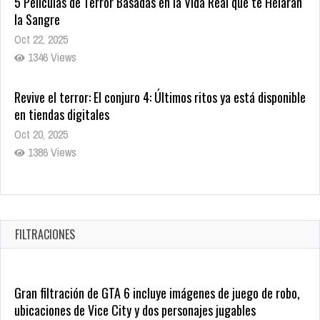
5 Películas de Terror Basadas en la Vida Real que te Helarán
la Sangre
Oct 22, 2025
1346 Views
Revive el terror: El conjuro 4: Últimos ritos ya está disponible
en tiendas digitales
Oct 20, 2025
1386 Views
Warner Bros. lleva a las tiendas digitales su racha de
registros con sus últimas 6 películas
Oct 17, 2025
FILTRACIONES
1440 Views
Gran filtración de GTA 6 incluye imágenes de juego de robo,
ubicaciones de Vice City y dos personajes jugables