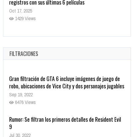
registros con sus últimas 6 películas
Oct 17, 2025
1429 Views
CRUNCHYROLL ANUNCIA FECHA DE ESTRENO EN CINES
DE JUJUTSU KAISEN: EJECUCIÓN
Oct 7, 2025
FILTRACIONES
1752 Views
Gran filtración de GTA 6 incluye imágenes de juego de
robo, ubicaciones de Vice City y dos personajes jugables
Sep 19, 2022
6476 Views
Rumor: Se filtran los primeros detalles de Resident Evil
9
Jul 30, 2022