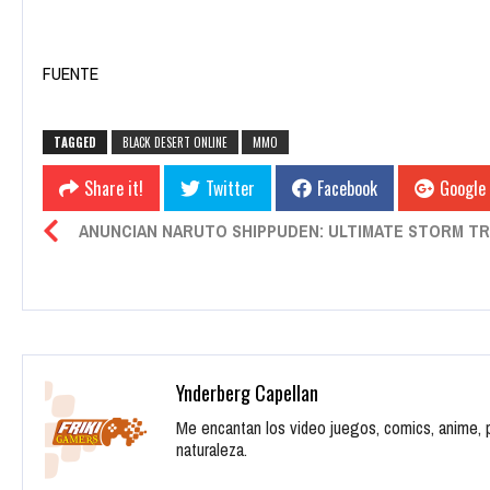
FUENTE
TAGGED
BLACK DESERT ONLINE
MMO