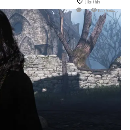
Like this
0
1652 Views