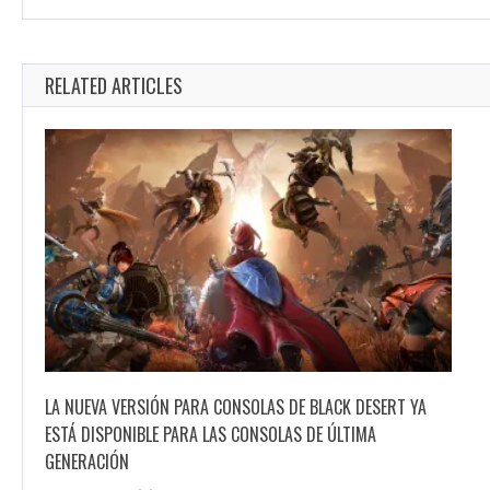
Share it!
Twitter
Facebook
Google
ANUNCIAN NARUTO SHIPPUDEN: ULTIMATE STORM TR
Ynderberg Capellan
Me encantan los video juegos, comics, anime, pe
naturaleza.
RELATED ARTICLES