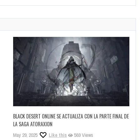
 +
Pinterest
Linkedin
ILOGY PARA NINTENDO SWITCH
GROUDON Y KYOGRE REGRESAN A POKÉMON GO
liculas, series de tv, también disfruto de la buena música y la