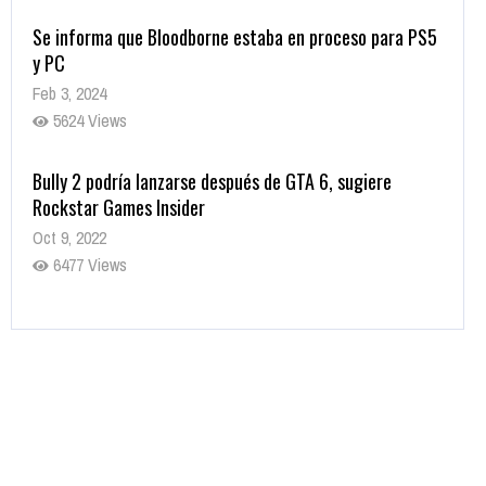
Se informa que Bloodborne estaba en proceso para PS5
y PC
Feb 3, 2024
5624 Views
Bully 2 podría lanzarse después de GTA 6, sugiere
Rockstar Games Insider
Oct 9, 2022
6477 Views
Rumor: Se filtran los primeros detalles de Resident Evil
9
Jul 30, 2022
7410 Views