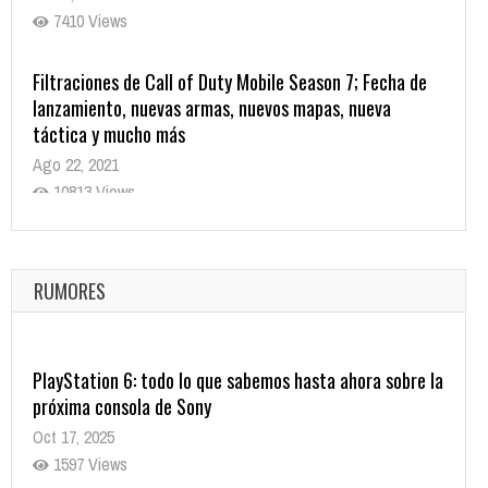
7410 Views
Filtraciones de Call of Duty Mobile Season 7; Fecha de
lanzamiento, nuevas armas, nuevos mapas, nueva
táctica y mucho más
Ago 22, 2021
10813 Views
La configuración de Call of Duty 2021 aparentemente
ya fue confirmada
Ago 8, 2021
RUMORES
9995 Views
PlayStation 6: todo lo que sabemos hasta ahora sobre la
próxima consola de Sony
Oct 17, 2025
1597 Views