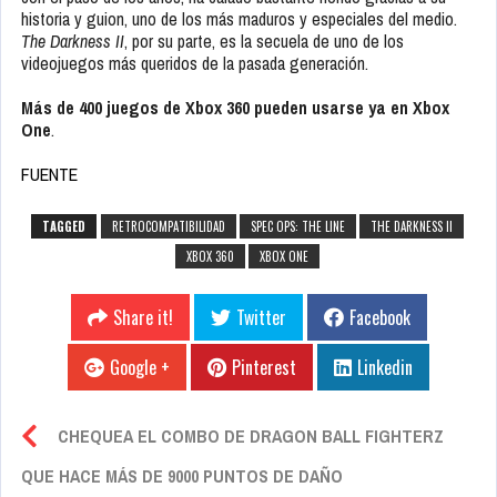
historia y guion, uno de los más maduros y especiales del medio.
The Darkness II
, por su parte, es la secuela de uno de los
videojuegos más queridos de la pasada generación.
Más de 400 juegos de Xbox 360 pueden usarse ya en Xbox
One
.
FUENTE
TAGGED
RETROCOMPATIBILIDAD
SPEC OPS: THE LINE
THE DARKNESS II
XBOX 360
XBOX ONE
Share it!
Twitter
Facebook
Google +
Pinterest
Linkedin
CHEQUEA EL COMBO DE DRAGON BALL FIGHTERZ
QUE HACE MÁS DE 9000 PUNTOS DE DAÑO