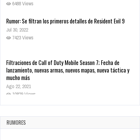
6488 Views
Rumor: Se filtran los primeros detalles de Resident Evil 9
Jul 30, 2022
7423 Views
Filtraciones de Call of Duty Mobile Season 7; Fecha de
lanzamiento, nuevas armas, nuevos mapas, nueva táctica y
mucho más
Ago 22, 2021
10829 Views
La configuración de Call of Duty 2021 aparentemente ya fue
confirmada
Ago 8, 2021
RUMORES
10010 Views