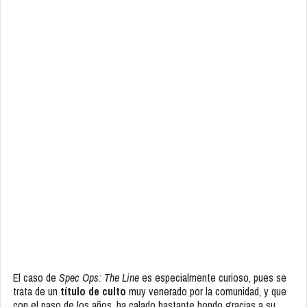
El caso de
Spec Ops: The Line
es especialmente curioso, pues se
trata de un
título de culto
muy venerado por la comunidad, y que
con el paso de los años, ha calado bastante hondo gracias a su