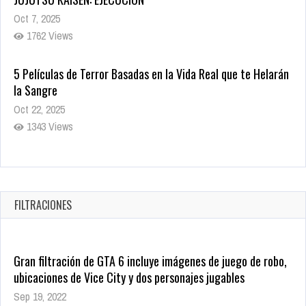
Oct 22, 2025
1343 Views
Revive el terror: El conjuro 4: Últimos ritos ya está disponible
en tiendas digitales
Oct 20, 2025
1385 Views
Warner Bros. lleva a las tiendas digitales su racha de
registros con sus últimas 6 películas
Oct 17, 2025
FILTRACIONES
1440 Views
Gran filtración de GTA 6 incluye imágenes de juego de robo,
ubicaciones de Vice City y dos personajes jugables
Sep 19, 2022