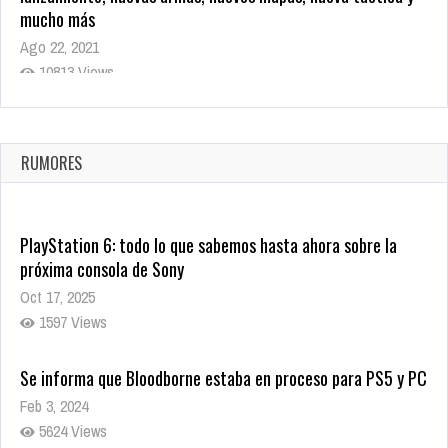
mucho más
Ago 22, 2021
10813 Views
La configuración de Call of Duty 2021 aparentemente ya fue
confirmada
Ago 8, 2021
RUMORES
9995 Views
PlayStation 6: todo lo que sabemos hasta ahora sobre la
próxima consola de Sony
Oct 17, 2025
1597 Views
Se informa que Bloodborne estaba en proceso para PS5 y PC
Feb 3, 2024
5624 Views