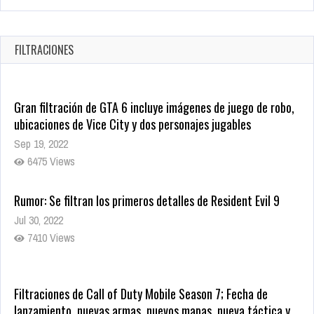
Warner Bros. lleva a las tiendas digitales su racha de
registros con sus últimas 6 películas
Oct 17, 2025
FILTRACIONES
1428 Views
Gran filtración de GTA 6 incluye imágenes de juego de robo,
ubicaciones de Vice City y dos personajes jugables
Sep 19, 2022
6475 Views
Rumor: Se filtran los primeros detalles de Resident Evil 9
Jul 30, 2022
7410 Views
Filtraciones de Call of Duty Mobile Season 7; Fecha de
lanzamiento, nuevas armas, nuevos mapas, nueva táctica y