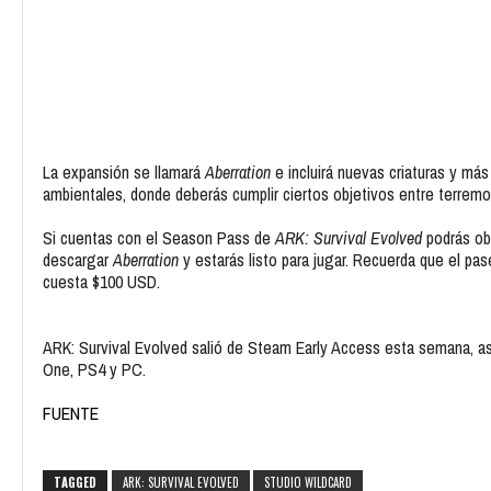
La expansión se llamará
Aberration
e incluirá nuevas criaturas y más
ambientales, donde deberás cumplir ciertos objetivos entre terremo
Si cuentas con el Season Pass de
ARK: Survival Evolved
podrás obt
descargar
Aberration
y estarás listo para jugar. Recuerda que el pa
cuesta $100 USD.
ARK: Survival Evolved salió de Steam Early Access esta semana, as
One, PS4 y PC.
FUENTE
TAGGED
ARK: SURVIVAL EVOLVED
STUDIO WILDCARD