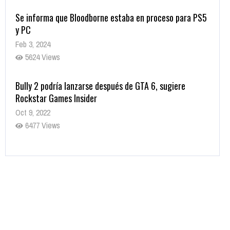
Se informa que Bloodborne estaba en proceso para PS5
y PC
Feb 3, 2024
5624 Views
Bully 2 podría lanzarse después de GTA 6, sugiere
Rockstar Games Insider
Oct 9, 2022
6477 Views
Rumor: Se filtran los primeros detalles de Resident Evil
9
Jul 30, 2022
7410 Views