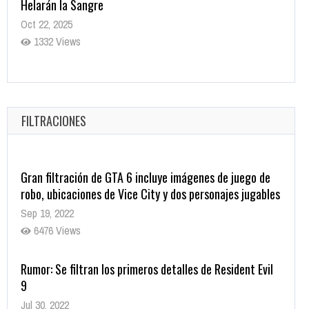
Helarán la Sangre
Oct 22, 2025
1332 Views
Revive el terror: El conjuro 4: Últimos ritos ya está
disponible en tiendas digitales
Oct 20, 2025
FILTRACIONES
1373 Views
Gran filtración de GTA 6 incluye imágenes de juego de
robo, ubicaciones de Vice City y dos personajes jugables
Sep 19, 2022
6476 Views
Rumor: Se filtran los primeros detalles de Resident Evil
9
Jul 30, 2022