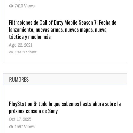
7410 Views
Filtraciones de Call of Duty Mobile Season 7; Fecha de
lanzamiento, nuevas armas, nuevos mapas, nueva
táctica y mucho más
Ago 22, 2021
10813 Views
La configuración de Call of Duty 2021 aparentemente
ya fue confirmada
Ago 8, 2021
RUMORES
9995 Views
PlayStation 6: todo lo que sabemos hasta ahora sobre la
próxima consola de Sony
Oct 17, 2025
1597 Views