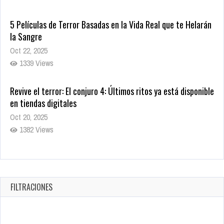
5 Películas de Terror Basadas en la Vida Real que te Helarán
la Sangre
Oct 22, 2025
1339 Views
Revive el terror: El conjuro 4: Últimos ritos ya está disponible
en tiendas digitales
Oct 20, 2025
1382 Views
Warner Bros. lleva a las tiendas digitales su racha de
registros con sus últimas 6 películas
Oct 17, 2025
FILTRACIONES
1437 Views