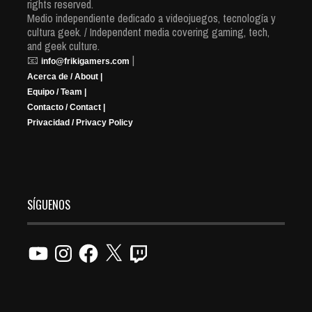
rights reserved.
Medio independiente dedicado a videojuegos, tecnología y
cultura geek. / Independent media covering gaming, tech,
and geek culture.
📧
|
info@frikigamers.com
Acerca de / About |
Equipo / Team |
Contacto / Contact |
Privacidad / Privacy Policy
SÍGUENOS
YouTube
Instagram
Facebook
X
Twitch