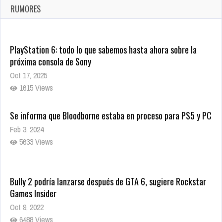
Ago 8, 2021
RUMORES
10008 Views
PlayStation 6: todo lo que sabemos hasta ahora sobre la
próxima consola de Sony
Oct 17, 2025
1615 Views
Se informa que Bloodborne estaba en proceso para PS5 y PC
Feb 3, 2024
5633 Views
Bully 2 podría lanzarse después de GTA 6, sugiere Rockstar
Games Insider
Oct 9, 2022
6488 Views