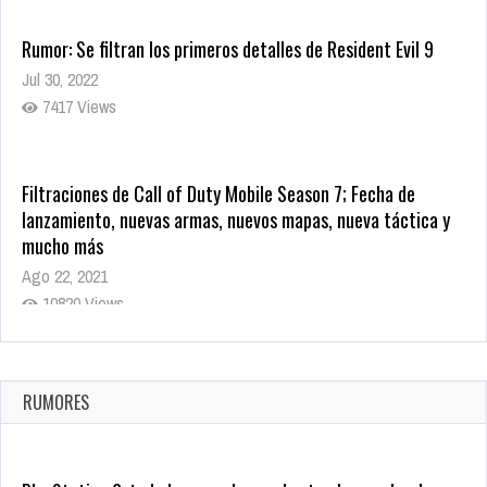
Rumor: Se filtran los primeros detalles de Resident Evil 9
Jul 30, 2022
7417 Views
Filtraciones de Call of Duty Mobile Season 7; Fecha de
lanzamiento, nuevas armas, nuevos mapas, nueva táctica y
mucho más
Ago 22, 2021
10820 Views
La configuración de Call of Duty 2021 aparentemente ya fue
confirmada
Ago 8, 2021
RUMORES
10005 Views