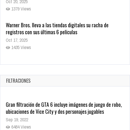
Oct 20, 2025
1379 Views
Warner Bros. lleva a las tiendas digitales su racha de
registros con sus últimas 6 películas
Oct 17, 2025
1435 Views
CRUNCHYROLL ANUNCIA FECHA DE ESTRENO EN CINES DE
JUJUTSU KAISEN: EJECUCIÓN
Oct 7, 2025
FILTRACIONES
1757 Views
Gran filtración de GTA 6 incluye imágenes de juego de robo,
ubicaciones de Vice City y dos personajes jugables
Sep 19, 2022
6484 Views