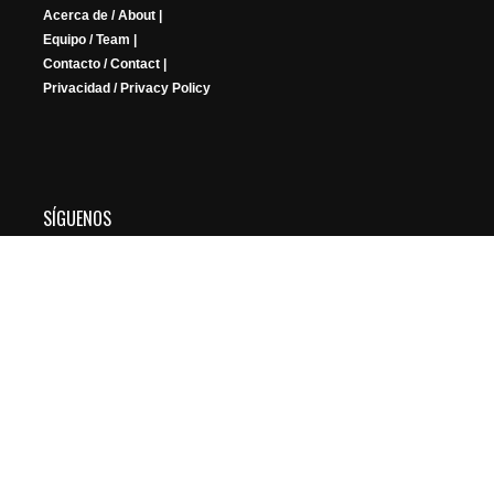
Acerca de / About |
Equipo / Team |
Contacto / Contact |
Privacidad / Privacy Policy
SÍGUENOS
YouTube
Instagram
Facebook
X
Twitch
Copyright © 2026 FRIKIGAMERS. All Rights Reserved.