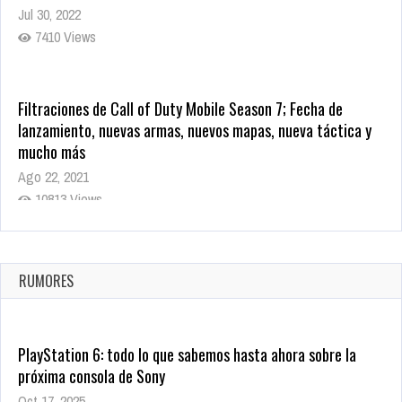
Jul 30, 2022
7410 Views
Filtraciones de Call of Duty Mobile Season 7; Fecha de
lanzamiento, nuevas armas, nuevos mapas, nueva táctica y
mucho más
Ago 22, 2021
10813 Views
La configuración de Call of Duty 2021 aparentemente ya fue
confirmada
Ago 8, 2021
RUMORES
9995 Views
PlayStation 6: todo lo que sabemos hasta ahora sobre la
próxima consola de Sony
Oct 17, 2025