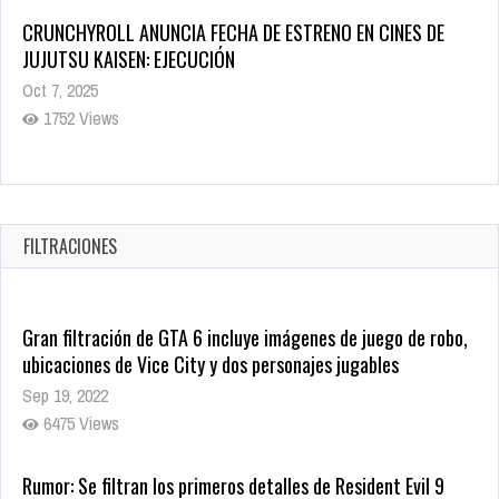
5 Películas de Terror Basadas en la Vida Real que te Helarán
la Sangre
Oct 22, 2025
1332 Views
Revive el terror: El conjuro 4: Últimos ritos ya está disponible
en tiendas digitales
Oct 20, 2025
FILTRACIONES
1372 Views
Gran filtración de GTA 6 incluye imágenes de juego de robo,
ubicaciones de Vice City y dos personajes jugables
Sep 19, 2022
6475 Views
Rumor: Se filtran los primeros detalles de Resident Evil 9