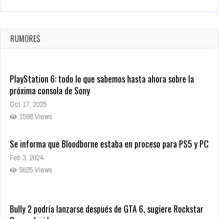
La configuración de Call of Duty 2021 aparentemente ya fue
confirmada
Ago 8, 2021
RUMORES
9998 Views
PlayStation 6: todo lo que sabemos hasta ahora sobre la
próxima consola de Sony
Oct 17, 2025
1598 Views
Se informa que Bloodborne estaba en proceso para PS5 y PC
Feb 3, 2024
5625 Views
Bully 2 podría lanzarse después de GTA 6, sugiere Rockstar