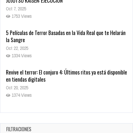
JUJUTSU KAISEN: EJECUCIÓN
Oct 7, 2025
1753 Views
5 Películas de Terror Basadas en la Vida Real que te Helarán
la Sangre
Oct 22, 2025
1334 Views
Revive el terror: El conjuro 4: Últimos ritos ya está disponible
en tiendas digitales
Oct 20, 2025
1374 Views
Warner Bros. lleva a las tiendas digitales su racha de
registros con sus últimas 6 películas
Oct 17, 2025
FILTRACIONES