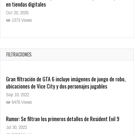
en tiendas digitales
Oct 20, 2025
1373 Views
Warner Bros. lleva a las tiendas digitales su racha de
registros con sus últimas 6 películas
Oct 17, 2025
FILTRACIONES
1429 Views
Gran filtración de GTA 6 incluye imágenes de juego de robo,
ubicaciones de Vice City y dos personajes jugables
Sep 19, 2022
6476 Views
Rumor: Se filtran los primeros detalles de Resident Evil 9
Jul 30, 2022