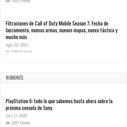
7410 Views
Filtraciones de Call of Duty Mobile Season 7; Fecha de
lanzamiento, nuevas armas, nuevos mapas, nueva táctica y
mucho más
Ago 22, 2021
10813 Views
La configuración de Call of Duty 2021 aparentemente ya fue
confirmada
Ago 8, 2021
RUMORES
9995 Views
PlayStation 6: todo lo que sabemos hasta ahora sobre la
próxima consola de Sony
Oct 17, 2025
1597 Views