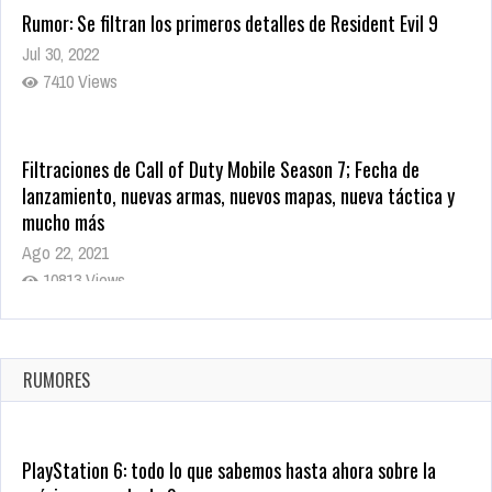
Rumor: Se filtran los primeros detalles de Resident Evil 9
Jul 30, 2022
7410 Views
Filtraciones de Call of Duty Mobile Season 7; Fecha de
lanzamiento, nuevas armas, nuevos mapas, nueva táctica y
mucho más
Ago 22, 2021
10813 Views
La configuración de Call of Duty 2021 aparentemente ya fue
confirmada
Ago 8, 2021
RUMORES
9995 Views
PlayStation 6: todo lo que sabemos hasta ahora sobre la