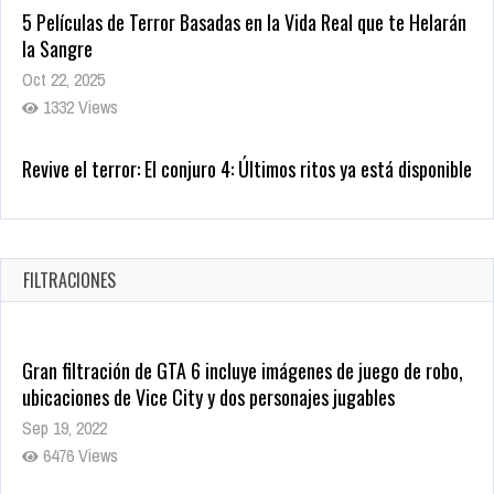
1332 Views
Revive el terror: El conjuro 4: Últimos ritos ya está disponible
en tiendas digitales
Oct 20, 2025
1373 Views
Warner Bros. lleva a las tiendas digitales su racha de
registros con sus últimas 6 películas
Oct 17, 2025
FILTRACIONES
1429 Views
Gran filtración de GTA 6 incluye imágenes de juego de robo,
ubicaciones de Vice City y dos personajes jugables
Sep 19, 2022
6476 Views