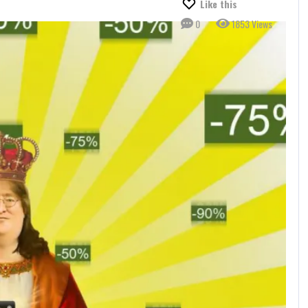
Like this
0
1853 Views