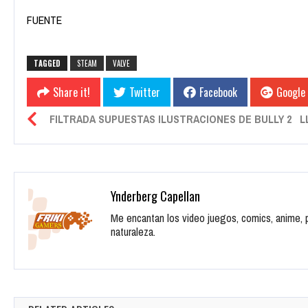
FUENTE
TAGGED
STEAM
VALVE
Share it!
Twitter
Facebook
Google
FILTRADA SUPUESTAS ILUSTRACIONES DE BULLY 2
L
Ynderberg Capellan
Me encantan los video juegos, comics, anime, pe
naturaleza.