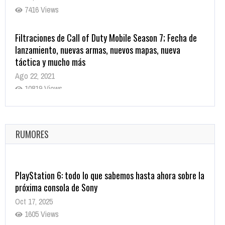
7416 Views
Filtraciones de Call of Duty Mobile Season 7; Fecha de
lanzamiento, nuevas armas, nuevos mapas, nueva
táctica y mucho más
Ago 22, 2021
10819 Views
La configuración de Call of Duty 2021 aparentemente
ya fue confirmada
Ago 8, 2021
RUMORES
10004 Views
PlayStation 6: todo lo que sabemos hasta ahora sobre la
próxima consola de Sony
Oct 17, 2025
1605 Views