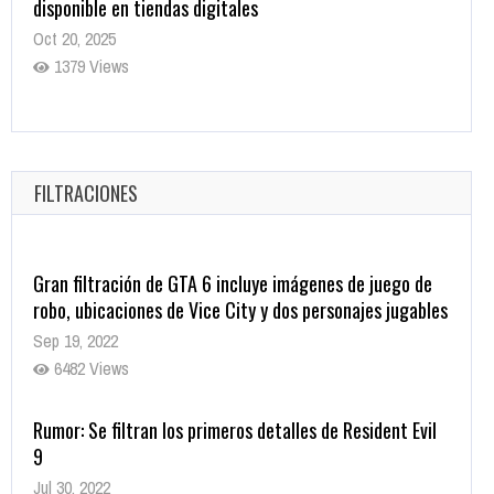
disponible en tiendas digitales
Oct 20, 2025
1379 Views
Warner Bros. lleva a las tiendas digitales su racha de
registros con sus últimas 6 películas
Oct 17, 2025
FILTRACIONES
1435 Views
Gran filtración de GTA 6 incluye imágenes de juego de
robo, ubicaciones de Vice City y dos personajes jugables
Sep 19, 2022
6482 Views
Rumor: Se filtran los primeros detalles de Resident Evil
9
Jul 30, 2022