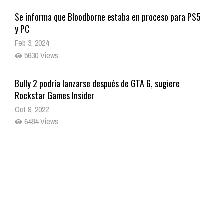
Se informa que Bloodborne estaba en proceso para PS5
y PC
Feb 3, 2024
5630 Views
Bully 2 podría lanzarse después de GTA 6, sugiere
Rockstar Games Insider
Oct 9, 2022
6484 Views
Rumor: Se filtran los primeros detalles de Resident Evil
9
Jul 30, 2022
7416 Views