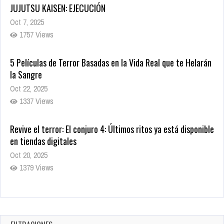
JUJUTSU KAISEN: EJECUCIÓN
Oct 7, 2025
1757 Views
5 Películas de Terror Basadas en la Vida Real que te Helarán
la Sangre
Oct 22, 2025
1337 Views
Revive el terror: El conjuro 4: Últimos ritos ya está disponible
en tiendas digitales
Oct 20, 2025
1379 Views
Warner Bros. lleva a las tiendas digitales su racha de
registros con sus últimas 6 películas
Oct 17, 2025