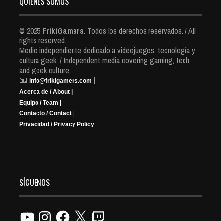
QUIENES SOMOS
© 2025
FrikiGamers
. Todos los derechos reservados. / All
rights reserved.
Medio independiente dedicado a videojuegos, tecnología y
cultura geek. / Independent media covering gaming, tech,
and geek culture.
📧
|
info@frikigamers.com
Acerca de / About |
Equipo / Team |
Contacto / Contact |
Privacidad / Privacy Policy
SÍGUENOS
YouTube
Instagram
Facebook
X
Twitch