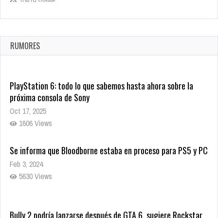
10819 Views
La configuración de Call of Duty 2021 aparentemente ya fue
confirmada
Ago 8, 2021
RUMORES
10004 Views
PlayStation 6: todo lo que sabemos hasta ahora sobre la
próxima consola de Sony
Oct 17, 2025
1606 Views
Se informa que Bloodborne estaba en proceso para PS5 y PC
Feb 3, 2024
5630 Views
Bully 2 podría lanzarse después de GTA 6, sugiere Rockstar