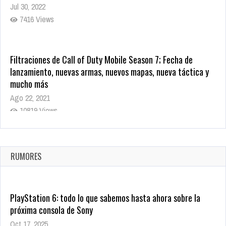
Jul 30, 2022
7416 Views
Filtraciones de Call of Duty Mobile Season 7; Fecha de
lanzamiento, nuevas armas, nuevos mapas, nueva táctica y
mucho más
Ago 22, 2021
10819 Views
La configuración de Call of Duty 2021 aparentemente ya fue
confirmada
Ago 8, 2021
RUMORES
10004 Views
PlayStation 6: todo lo que sabemos hasta ahora sobre la
próxima consola de Sony
Oct 17, 2025