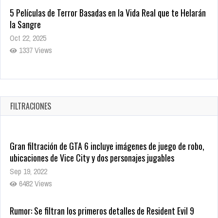
5 Películas de Terror Basadas en la Vida Real que te Helarán
la Sangre
Oct 22, 2025
1337 Views
Revive el terror: El conjuro 4: Últimos ritos ya está disponible
en tiendas digitales
Oct 20, 2025
FILTRACIONES
1379 Views
Gran filtración de GTA 6 incluye imágenes de juego de robo,
ubicaciones de Vice City y dos personajes jugables
Sep 19, 2022
6482 Views
Rumor: Se filtran los primeros detalles de Resident Evil 9