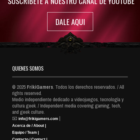
SUSCRIBETE A NUESTRO CANAL DE YOUTUBE
DALE AQUI
QUIENES SOMOS
© 2025
FrikiGamers
. Todos los derechos reservados. / All
rights reserved.
Medio independiente dedicado a videojuegos, tecnología y
cultura geek. / Independent media covering gaming, tech,
and geek culture.
📧
|
info@frikigamers.com
Acerca de / About |
Equipo / Team |
Contacto / Contact |