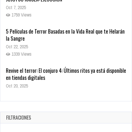
1759 Views
5 Películas de Terror Basadas en la Vida Real que te Helarán
la Sangre
Oct 22, 2025
1339 Views
Revive el terror: El conjuro 4: Últimos ritos ya está disponible
en tiendas digitales
Oct 20, 2025
1382 Views
Warner Bros. lleva a las tiendas digitales su racha de
registros con sus últimas 6 películas
Oct 17, 2025
FILTRACIONES
1437 Views