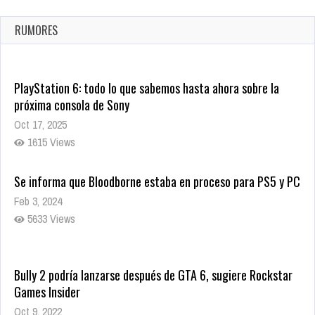
confirmada
Ago 8, 2021
RUMORES
10008 Views
PlayStation 6: todo lo que sabemos hasta ahora sobre la
próxima consola de Sony
Oct 17, 2025
1615 Views
Se informa que Bloodborne estaba en proceso para PS5 y PC
Feb 3, 2024
5633 Views
Bully 2 podría lanzarse después de GTA 6, sugiere Rockstar
Games Insider
Oct 9, 2022