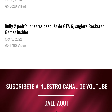
Feb 3, 2024
5628 Views
Bully 2 podría lanzarse después de GTA 6, sugiere Rockstar
Games Insider
Oct 9, 2022
6480 Views
Rumor: Se filtran los primeros detalles de Resident Evil 9
Jul 30, 2022
7415 Views
SUSCRIBETE A NUESTRO CANAL DE YOUTUBE
DALE AQUI