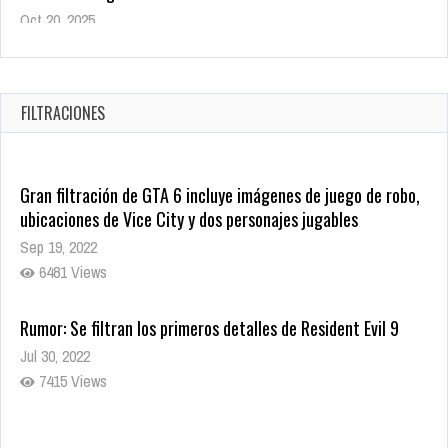
Warner Bros. lleva a las tiendas digitales su racha de
registros con sus últimas 6 películas
Oct 17, 2025
FILTRACIONES
1434 Views
Gran filtración de GTA 6 incluye imágenes de juego de robo,
ubicaciones de Vice City y dos personajes jugables
Sep 19, 2022
6481 Views
Rumor: Se filtran los primeros detalles de Resident Evil 9
Jul 30, 2022
7415 Views