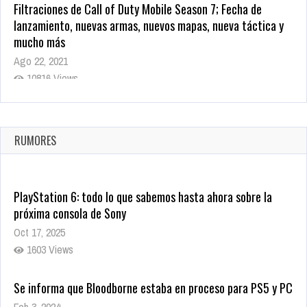
Filtraciones de Call of Duty Mobile Season 7; Fecha de
lanzamiento, nuevas armas, nuevos mapas, nueva táctica y
mucho más
Ago 22, 2021
10816 Views
La configuración de Call of Duty 2021 aparentemente ya fue
confirmada
Ago 8, 2021
RUMORES
10002 Views
PlayStation 6: todo lo que sabemos hasta ahora sobre la
próxima consola de Sony
Oct 17, 2025
1603 Views
Se informa que Bloodborne estaba en proceso para PS5 y PC