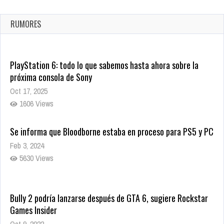
confirmada
Ago 8, 2021
RUMORES
10005 Views
PlayStation 6: todo lo que sabemos hasta ahora sobre la
próxima consola de Sony
Oct 17, 2025
1606 Views
Se informa que Bloodborne estaba en proceso para PS5 y PC
Feb 3, 2024
5630 Views
Bully 2 podría lanzarse después de GTA 6, sugiere Rockstar
Games Insider
Oct 9, 2022