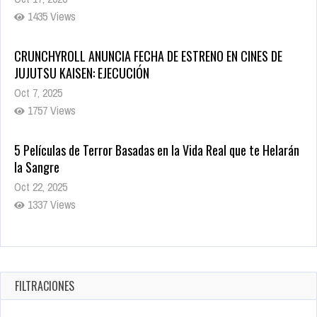
1435 Views
CRUNCHYROLL ANUNCIA FECHA DE ESTRENO EN CINES DE
JUJUTSU KAISEN: EJECUCIÓN
Oct 7, 2025
1757 Views
5 Películas de Terror Basadas en la Vida Real que te Helarán
la Sangre
Oct 22, 2025
1337 Views
Revive el terror: El conjuro 4: Últimos ritos ya está disponible
en tiendas digitales
Oct 20, 2025
FILTRACIONES
1379 Views