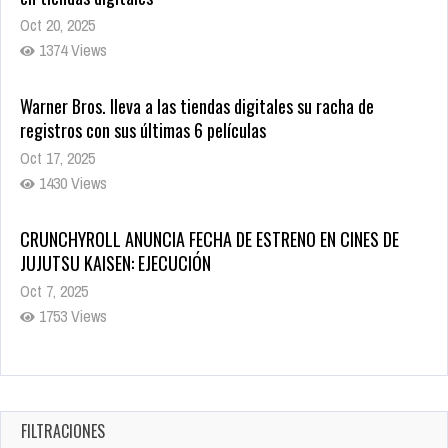
Oct 20, 2025
1374 Views
Warner Bros. lleva a las tiendas digitales su racha de
registros con sus últimas 6 películas
Oct 17, 2025
1430 Views
CRUNCHYROLL ANUNCIA FECHA DE ESTRENO EN CINES DE
JUJUTSU KAISEN: EJECUCIÓN
Oct 7, 2025
1753 Views
5 Películas de Terror Basadas en la Vida Real que te Helarán
la Sangre
Oct 22, 2025
FILTRACIONES