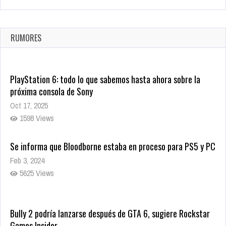
La configuración de Call of Duty 2021 aparentemente ya fue
confirmada
Ago 8, 2021
RUMORES
9998 Views
PlayStation 6: todo lo que sabemos hasta ahora sobre la
próxima consola de Sony
Oct 17, 2025
1598 Views
Se informa que Bloodborne estaba en proceso para PS5 y PC
Feb 3, 2024
5625 Views
Bully 2 podría lanzarse después de GTA 6, sugiere Rockstar
Games Insider