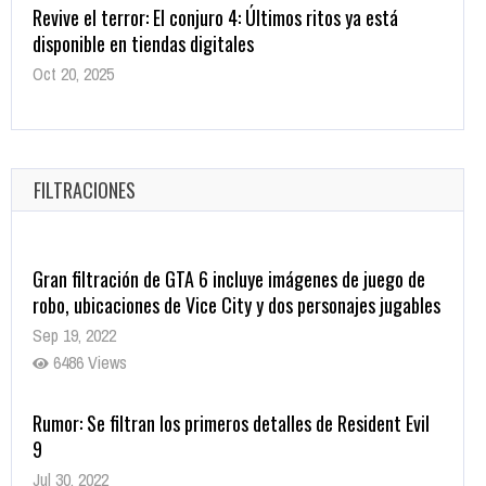
disponible en tiendas digitales
Oct 20, 2025
1382 Views
Warner Bros. lleva a las tiendas digitales su racha de
registros con sus últimas 6 películas
Oct 17, 2025
FILTRACIONES
1438 Views
Gran filtración de GTA 6 incluye imágenes de juego de
robo, ubicaciones de Vice City y dos personajes jugables
Sep 19, 2022
6486 Views
Rumor: Se filtran los primeros detalles de Resident Evil
9
Jul 30, 2022