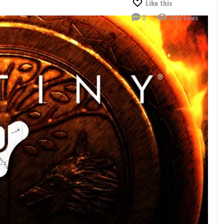
Like this
0
1433 Views