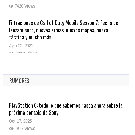
7420 Views
Filtraciones de Call of Duty Mobile Season 7; Fecha de
lanzamiento, nuevas armas, nuevos mapas, nueva
táctica y mucho más
Ago 22, 2021
10825 Views
La configuración de Call of Duty 2021 aparentemente
ya fue confirmada
Ago 8, 2021
RUMORES
10008 Views
PlayStation 6: todo lo que sabemos hasta ahora sobre la
próxima consola de Sony
Oct 17, 2025
1617 Views