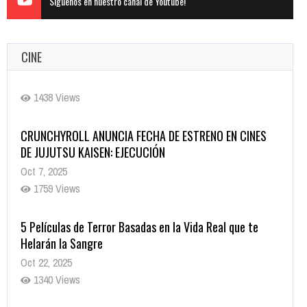
Siguenos en nuestro canal de Youtube!
CINE
CRUNCHYROLL ANUNCIA FECHA DE ESTRENO EN CINES
DE JUJUTSU KAISEN: EJECUCIÓN
Oct 7, 2025
1759 Views
5 Películas de Terror Basadas en la Vida Real que te
Helarán la Sangre
Oct 22, 2025
1340 Views
Revive el terror: El conjuro 4: Últimos ritos ya está