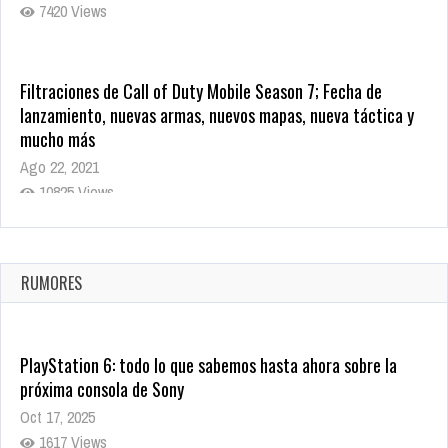
7420 Views
Filtraciones de Call of Duty Mobile Season 7; Fecha de
lanzamiento, nuevas armas, nuevos mapas, nueva táctica y
mucho más
Ago 22, 2021
10825 Views
La configuración de Call of Duty 2021 aparentemente ya fue
confirmada
Ago 8, 2021
RUMORES
10008 Views
PlayStation 6: todo lo que sabemos hasta ahora sobre la
próxima consola de Sony
Oct 17, 2025
1617 Views