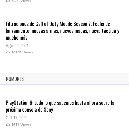
7420 Views
Filtraciones de Call of Duty Mobile Season 7; Fecha de
lanzamiento, nuevas armas, nuevos mapas, nueva táctica y
mucho más
Ago 22, 2021
10825 Views
La configuración de Call of Duty 2021 aparentemente ya fue
confirmada
Ago 8, 2021
RUMORES
10008 Views
PlayStation 6: todo lo que sabemos hasta ahora sobre la
próxima consola de Sony
Oct 17, 2025
1617 Views