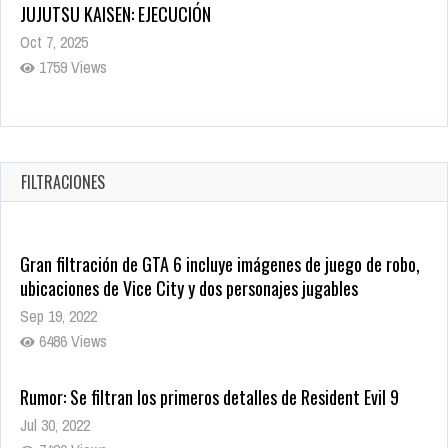
JUJUTSU KAISEN: EJECUCIÓN
Oct 7, 2025
1759 Views
5 Películas de Terror Basadas en la Vida Real que te Helarán
la Sangre
Oct 22, 2025
FILTRACIONES
1340 Views
Gran filtración de GTA 6 incluye imágenes de juego de robo,
ubicaciones de Vice City y dos personajes jugables
Sep 19, 2022
6486 Views
Rumor: Se filtran los primeros detalles de Resident Evil 9
Jul 30, 2022