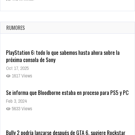
10824 Views
La configuración de Call of Duty 2021 aparentemente ya fue
confirmada
Ago 8, 2021
RUMORES
10008 Views
PlayStation 6: todo lo que sabemos hasta ahora sobre la
próxima consola de Sony
Oct 17, 2025
1617 Views
Se informa que Bloodborne estaba en proceso para PS5 y PC
Feb 3, 2024
5633 Views
Bully 2 podría lanzarse después de GTA 6, sugiere Rockstar