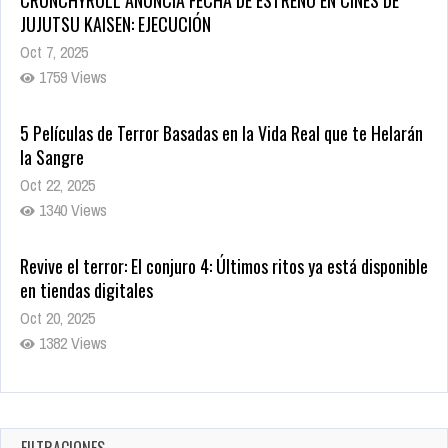
JUJUTSU KAISEN: EJECUCIÓN
Oct 7, 2025
1759 Views
5 Películas de Terror Basadas en la Vida Real que te Helarán
la Sangre
Oct 22, 2025
1340 Views
Revive el terror: El conjuro 4: Últimos ritos ya está disponible
en tiendas digitales
Oct 20, 2025
1382 Views
Warner Bros. lleva a las tiendas digitales su racha de
registros con sus últimas 6 películas
Oct 17, 2025