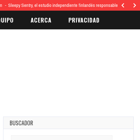
ón
Sleepy Sentry, el estudio independiente finlandés responsable del juego…
QUIPO
ACERCA
PRIVACIDAD
BUSCADOR
Search