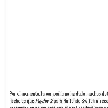
Por el momento, la compañía no ha dado muchos deta
hecho es que
Payday 2
para Nintendo Switch ofrecer
presentación se anunció que el port recibirá gran p