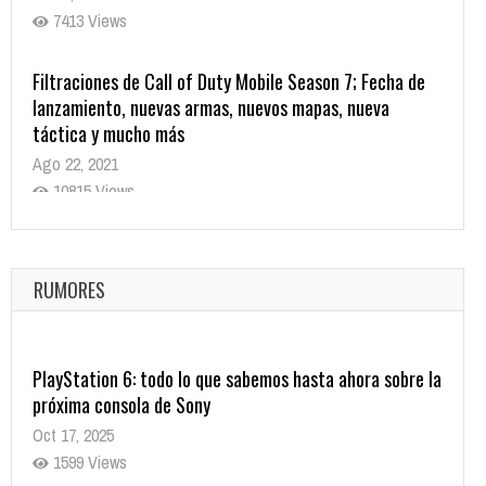
7413 Views
Filtraciones de Call of Duty Mobile Season 7; Fecha de
lanzamiento, nuevas armas, nuevos mapas, nueva
táctica y mucho más
Ago 22, 2021
10815 Views
La configuración de Call of Duty 2021 aparentemente
ya fue confirmada
Ago 8, 2021
RUMORES
10000 Views
PlayStation 6: todo lo que sabemos hasta ahora sobre la
próxima consola de Sony
Oct 17, 2025
1599 Views