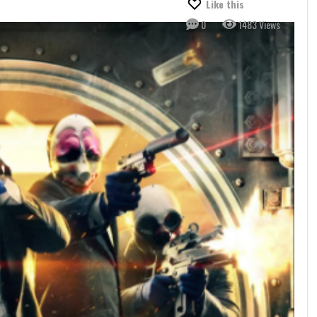
Like this
0
1483 Views