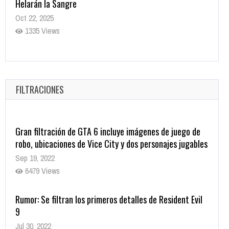
Helarán la Sangre
Oct 22, 2025
1335 Views
Revive el terror: El conjuro 4: Últimos ritos ya está
disponible en tiendas digitales
Oct 20, 2025
FILTRACIONES
1377 Views
Gran filtración de GTA 6 incluye imágenes de juego de
robo, ubicaciones de Vice City y dos personajes jugables
Sep 19, 2022
6479 Views
Rumor: Se filtran los primeros detalles de Resident Evil
9
Jul 30, 2022