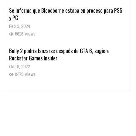
Se informa que Bloodborne estaba en proceso para PS5
y PC
Feb 3, 2024
5626 Views
Bully 2 podría lanzarse después de GTA 6, sugiere
Rockstar Games Insider
Oct 9, 2022
6479 Views
Rumor: Se filtran los primeros detalles de Resident Evil
9
Jul 30, 2022
7413 Views