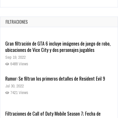
Warner Bros. lleva a las tiendas digitales su racha de
registros con sus últimas 6 películas
Oct 17, 2025
FILTRACIONES
1440 Views
Gran filtración de GTA 6 incluye imágenes de juego de robo,
ubicaciones de Vice City y dos personajes jugables
Sep 19, 2022
6488 Views
Rumor: Se filtran los primeros detalles de Resident Evil 9
Jul 30, 2022
7421 Views
Filtraciones de Call of Duty Mobile Season 7; Fecha de