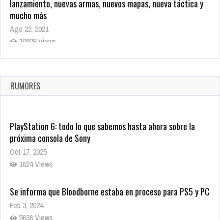
lanzamiento, nuevas armas, nuevos mapas, nueva táctica y
mucho más
Ago 22, 2021
10829 Views
La configuración de Call of Duty 2021 aparentemente ya fue
confirmada
Ago 8, 2021
RUMORES
10010 Views
PlayStation 6: todo lo que sabemos hasta ahora sobre la
próxima consola de Sony
Oct 17, 2025
1624 Views
Se informa que Bloodborne estaba en proceso para PS5 y PC
Feb 3, 2024
5636 Views