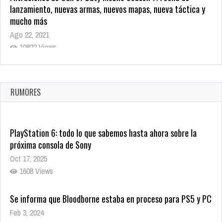
lanzamiento, nuevas armas, nuevos mapas, nueva táctica y
mucho más
Ago 22, 2021
10822 Views
La configuración de Call of Duty 2021 aparentemente ya fue
confirmada
Ago 8, 2021
RUMORES
10007 Views
PlayStation 6: todo lo que sabemos hasta ahora sobre la
próxima consola de Sony
Oct 17, 2025
1608 Views
Se informa que Bloodborne estaba en proceso para PS5 y PC
Feb 3, 2024