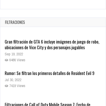
Revive el terror: El conjuro 4: Últimos ritos ya está disponible
en tiendas digitales
Oct 20, 2025
FILTRACIONES
1381 Views
Gran filtración de GTA 6 incluye imágenes de juego de robo,
ubicaciones de Vice City y dos personajes jugables
Sep 19, 2022
6486 Views
Rumor: Se filtran los primeros detalles de Resident Evil 9
Jul 30, 2022
7419 Views
Filtraciones de Call of Duty Mobile Season 7; Fecha de