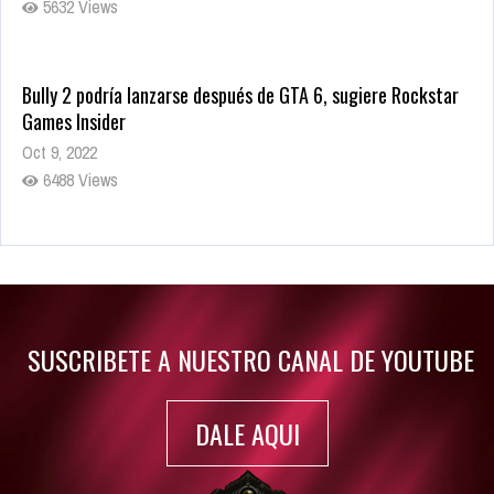
5632 Views
Bully 2 podría lanzarse después de GTA 6, sugiere Rockstar
Games Insider
Oct 9, 2022
6488 Views
Rumor: Se filtran los primeros detalles de Resident Evil 9
Jul 30, 2022
7419 Views
SUSCRIBETE A NUESTRO CANAL DE YOUTUBE
DALE AQUI