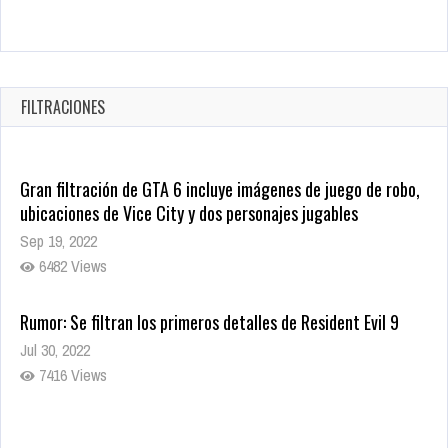
CRUNCHYROLL ANUNCIA FECHA DE ESTRENO EN CINES DE
JUJUTSU KAISEN: EJECUCIÓN
Oct 7, 2025
FILTRACIONES
1757 Views
Gran filtración de GTA 6 incluye imágenes de juego de robo,
ubicaciones de Vice City y dos personajes jugables
Sep 19, 2022
6482 Views
Rumor: Se filtran los primeros detalles de Resident Evil 9
Jul 30, 2022
7416 Views