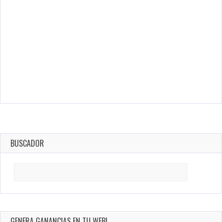
BUSCADOR
Search
for:
GENERA GANANCIAS EN TU WEB!