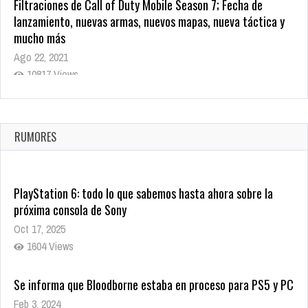
Filtraciones de Call of Duty Mobile Season 7; Fecha de
lanzamiento, nuevas armas, nuevos mapas, nueva táctica y
mucho más
Ago 22, 2021
10817 Views
La configuración de Call of Duty 2021 aparentemente ya fue
confirmada
Ago 8, 2021
RUMORES
10003 Views
PlayStation 6: todo lo que sabemos hasta ahora sobre la
próxima consola de Sony
Oct 17, 2025
1604 Views
Se informa que Bloodborne estaba en proceso para PS5 y PC
Feb 3, 2024