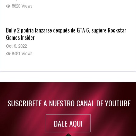
5629 Views
Bully 2 podría lanzarse después de GTA 6, sugiere Rockstar
Games Insider
Oct 9, 2022
6481 Views
Rumor: Se filtran los primeros detalles de Resident Evil 9
Jul 30, 2022
7416 Views
SUSCRIBETE A NUESTRO CANAL DE YOUTUBE
DALE AQUI